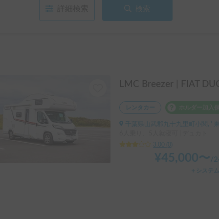
詳細検索
検索
LMC Breezer | FIAT D
レンタカー
ホルダー加入
千葉県山武郡九十九里町小関, ' 
6人乗り、5人就寝可 | デュカト
3.00
(
0
)
¥
45,000
〜
/
＋システ