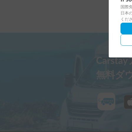
国際
日本の
くだ
Carst
無料ダ