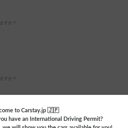
ますか？
ますか？
ome to Carstay.jp 🇯🇵
ou have an International Driving Permit?
o, we will show you the cars available for you!