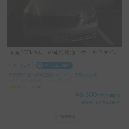
家族100km以上の旅行最適！ヴェルファイア 7人乗り 走行距離制限無し
カーシェア
カーシェア保険
千葉県千葉市美浜区新港３２−１１, ' 千葉みなと駅
7人乗り、4人就寝可 | ヴェルファイア
3.00
(
0
)
¥
6,500
〜
/
24時間
＋保険料・システム利用料
MAP表示