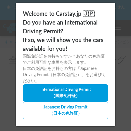
☀️「大曲の花火」をキャンピングカーで最高の思い出にしません
か？
Welcome to Carstay.jp 🇯🇵
Do you have an International
ナビゲー
Driving Permit?
If so, we will show you the cars
キャンピングカー・車中泊スポット予約はCarstay
/
キャンピン
available for you!
国際免許証をお持ちですか？あなたの免許証
全国のレンタルキャンピング
でご利用可能な車両を表示します。
カー（ヴェルファイア）
日本の免許証をお持ちの方は「Japanese
Driving Permit（日本の免許証）」をお選びく
ださい。
International Driving Permit
（国際免許証）
Japanese Driving Permit
場所
（日本の免許証）
全国