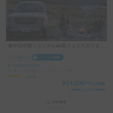
車中泊可能！ランクル60系フェイスカスタムカー "BAMBA"
レンタカー
カーシェア保険
北海道河西郡更別村
5人乗り、5人就寝可 | ランドクルーザー100
3.00
(
0
)
¥
14,000
〜
/
24時間
＋保険料・システム利用料
MAP表示