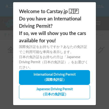
☀️「大曲の花火」をキャンピングカーで最高の思い出にしません
か？
Welcome to Carstay.jp 🇯🇵
Do you have an International
ナビゲー
Driving Permit?
If so, we will show you the cars
キャンピングカー・車中泊スポット予約はCarstay
/
キャンピン
available for you!
国際免許証をお持ちですか？あなたの免許証
全国のレンタルキャンピング
でご利用可能な車両を表示します。
カー（ランドクルーザー）
日本の免許証をお持ちの方は「Japanese
Driving Permit（日本の免許証）」をお選びく
ださい。
International Driving Permit
（国際免許証）
Japanese Driving Permit
場所
（日本の免許証）
全国