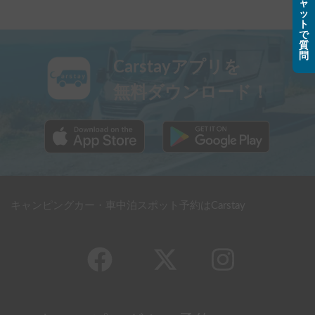
ャ
ッ
ト
で
質
問
Carstayアプリを
無料ダウンロード！
キャンピングカー・車中泊スポット予約はCarstay