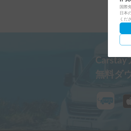
国際
日本の
くだ
Carst
無料ダ