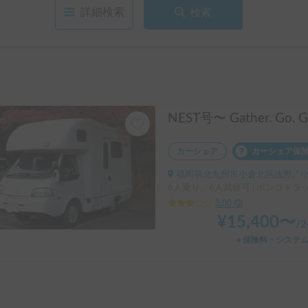
詳細検索
検索
カーシェア
カーシェア保
福岡県北九州市小倉北区浅野, ' 
6人乗り、6人就寝可 | ボンゴドラ
3.00
(
0
)
¥
15,400
〜
/
＋保険料・システ