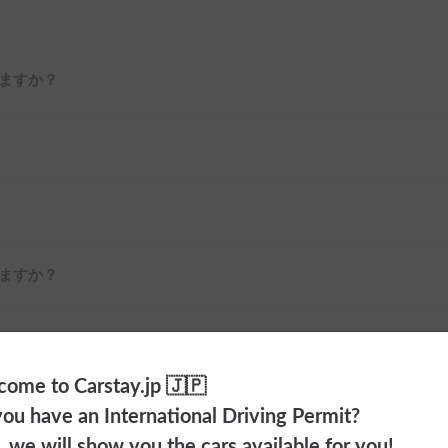
ますか？
ますか？
ome to Carstay.jp 🇯🇵
ou have an International Driving Permit?
o, we will show you the cars available for you!