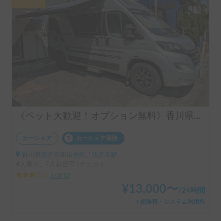
《ペット大歓迎！オプション無料》香川県の駅、空港配車OK！デュカトで四国一周へGo！ ！
カーシェア
カーシェア保険
香川県観音寺市出作町, ' 観音寺駅
4人乗り、2人就寝可 | デュカト
3.00
(
0
)
¥
13,000
〜
/
24時間
＋保険料・システム利用料