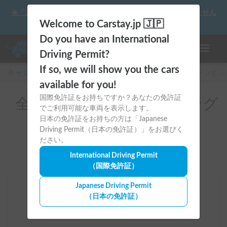
☀️「大曲の花火」をキャンピングカーで最高の思い出にしません
か？
Welcome to Carstay.jp 🇯🇵
Do you have an International
ナビゲー
Driving Permit?
If so, we will show you the cars
キャンピングカー・車中泊スポット予約はCarstay
/
キャンピン
available for you!
国際免許証をお持ちですか？あなたの免許証
全国のレンタルキャンピング
でご利用可能な車両を表示します。
カー（フィアット）
日本の免許証をお持ちの方は「Japanese
Driving Permit（日本の免許証）」をお選びく
ださい。
International Driving Permit
（国際免許証）
Japanese Driving Permit
場所
（日本の免許証）
全国