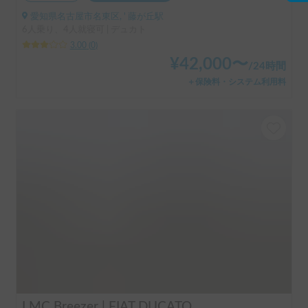
愛知県名古屋市名東区, ' 藤が丘駅
6人乗り、4人就寝可 | デュカト
3.00
(
0
)
¥
42,000
〜
/
24時間
＋保険料・システム利用料
LMC Breezer | FIAT DUCATO