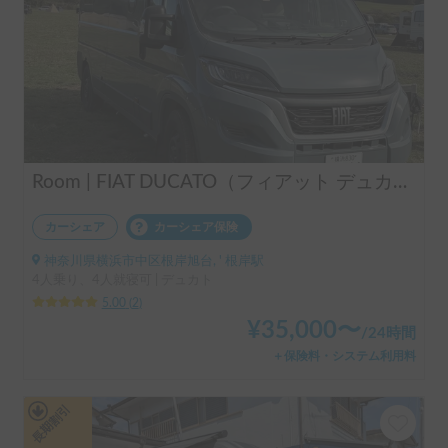
Room | FIAT DUCATO（フィアット デュカト）
カーシェア
カーシェア保険
神奈川県横浜市中区根岸旭台, ' 根岸駅
4人乗り、4人就寝可 | デュカト
5.00
(
2
)
¥
35,000
〜
/
24時間
＋保険料・システム利用料
長期割引