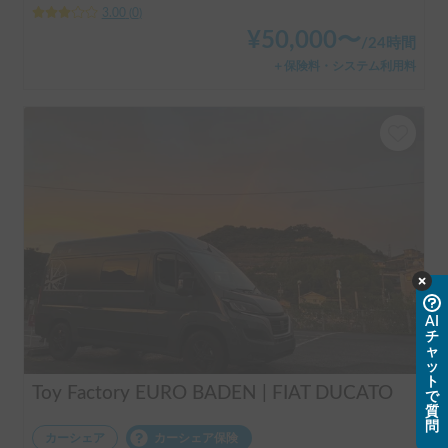
3.00
(
0
)
¥
50,000
〜
/
24時間
＋保険料・システム利用料
AI
チ
ャ
ッ
ト
Toy Factory EURO BADEN | FIAT DUCATO
で
質
問
カーシェア
カーシェア保険