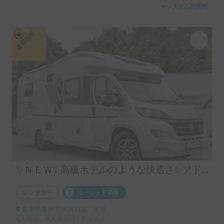
＋システム利用料
長期割引
✨ＮＥＷ✨高級ホテルのような快適さ✨アドリア マトリックス 670DL シュプリーム
レンタカー
カーシェア保険
岩手県奥州市水沢川端, ' 水沢
6人乗り、6人就寝可 | デュカト