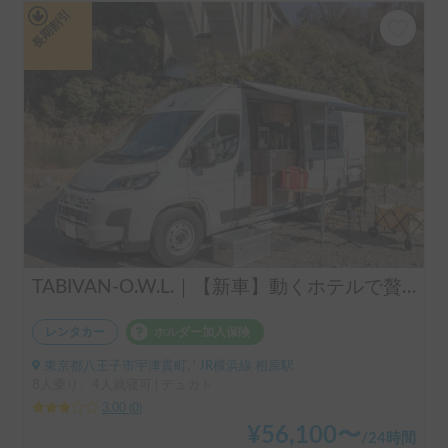
長期割引
TABIVAN-O.W.L.｜【新車】動くホテルで贅沢な休日を🚐❄️エアコン・ＦＦヒーター完備のFIAT デュカト
レンタカー
ホルダー加入保険
東京都八王子市宇津貫町, ' JR横浜線 相原駅
8人乗り、4人就寝可 | デュカト
3.00
(
0
)
¥
56,100
〜
/
24時間