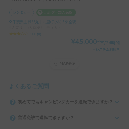
レンタカー
ホルダー加入保険
千葉県山武郡九十九里町小関, ' 東金駅
6人乗り、5人就寝可 | デュカト
3.00
(
0
)
¥
45,000
〜
/
24時間
＋システム利用料
MAP表示
よくあるご質問
初めてでもキャンピングカーを運転できますか？
普通免許で運転できますか？