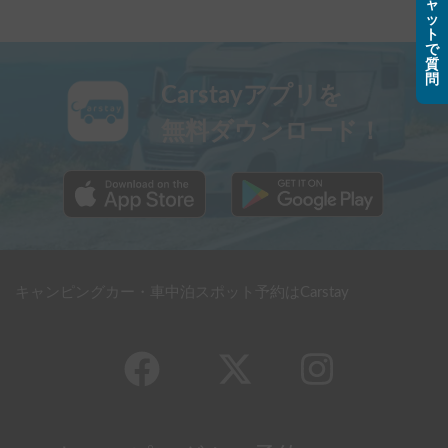
ャ
ッ
ト
で
質
問
Carstayアプリを
無料ダウンロード！
キャンピングカー・車中泊スポット予約はCarstay