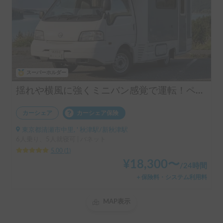
スーパーホルダー
揺れや横風に強くミニバン感覚で運転！ペット大歓迎＆快適リアエアコン♪室内高180cmの広々空間＆ロングソファーでゆっくり寛げ、大人5名就寝可能なカービィ号で素敵な旅を！
カーシェア
カーシェア保険
東京都清瀬市中里, ' 秋津駅/新秋津駅
6人乗り、5人就寝可 | バネット
5.00
(
1
)
¥
18,300
〜
/
24時間
＋保険料・システム利用料
MAP表示