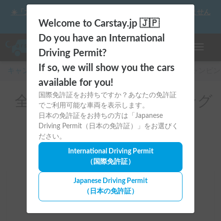
☀️「大曲の花火」をキャンピングカーで最高の思い出にしません
か？
Welcome to Carstay.jp 🇯🇵
Do you have an International
ナビゲー
Driving Permit?
If so, we will show you the cars
キャンピングカー・車中泊スポット予約はCarstay
/
キャンピン
available for you!
国際免許証をお持ちですか？あなたの免許証
全国のレンタルキャンピング
でご利用可能な車両を表示します。
カー（バンネット）
日本の免許証をお持ちの方は「Japanese
Driving Permit（日本の免許証）」をお選びく
ださい。
International Driving Permit
（国際免許証）
Japanese Driving Permit
場所
（日本の免許証）
全国