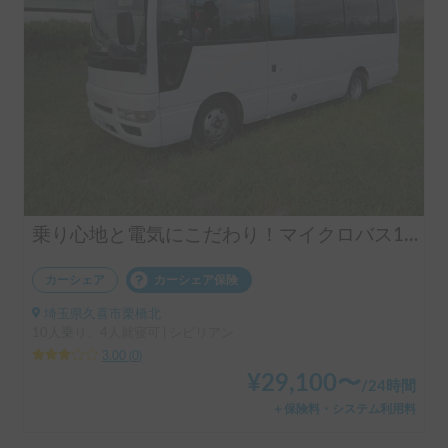
乗り心地と電気にこだわり！マイクロバス10人乗
カーシェア
カーシェア保険
埼玉県久喜市栗橋北
10人乗り、4人就寝可 | シビリアン
3.00
(
0
)
¥
29,100
〜
/
24時間
＋保険料・システム利用料