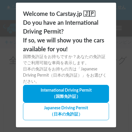
☀️「大曲の花火」をキャンピングカーで最高の思い出にしません
か？
Welcome to Carstay.jp 🇯🇵
Do you have an International
ナビゲー
Driving Permit?
If so, we will show you the cars
キャンピングカー・車中泊スポット予約はCarstay
/
キャンピン
available for you!
国際免許証をお持ちですか？あなたの免許証
全国のレンタルキャンピング
でご利用可能な車両を表示します。
カー（バスコン）
日本の免許証をお持ちの方は「Japanese
Driving Permit（日本の免許証）」をお選びく
ださい。
International Driving Permit
（国際免許証）
Japanese Driving Permit
場所
（日本の免許証）
全国