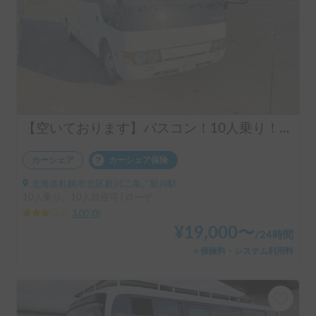
【空いております】バスコン！10人乗り！大人数での移動に最適！！
カーシェア
カーシェア保険
北海道札幌市北区新川二条, ' 新川駅
10人乗り、10人就寝可 | ローザ
3.00
(
0
)
¥
19,000
〜
/
24時間
＋保険料・システム利用料