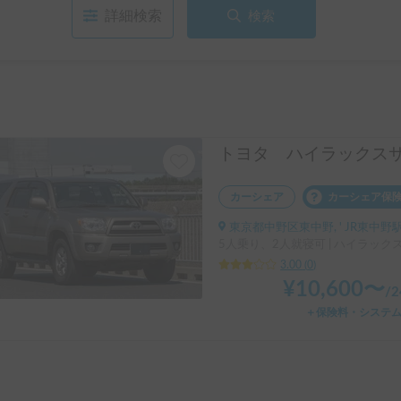
詳細検索
検索
トヨタ ハイラックス
カーシェア
カーシェア保
東京都中野区東中野, ' JR東中野
5人乗り、2人就寝可 | ハイラック
3.00
(
0
)
¥
10,600
〜
/
＋保険料・システ