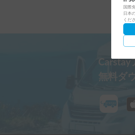
国際
日本の
くだ
Carst
無料ダ