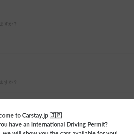
ますか？
ますか？
ome to Carstay.jp 🇯🇵
ou have an International Driving Permit?
o, we will show you the cars available for you!