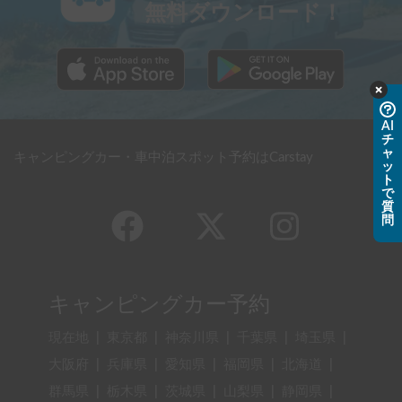
無料ダウンロード！
AI
チ
ャ
キャンピングカー・車中泊スポット予約はCarstay
ッ
ト
で
質
問
キャンピングカー予約
現在地
|
東京都
|
神奈川県
|
千葉県
|
埼玉県
|
大阪府
|
兵庫県
|
愛知県
|
福岡県
|
北海道
|
群馬県
|
栃木県
|
茨城県
|
山梨県
|
静岡県
|