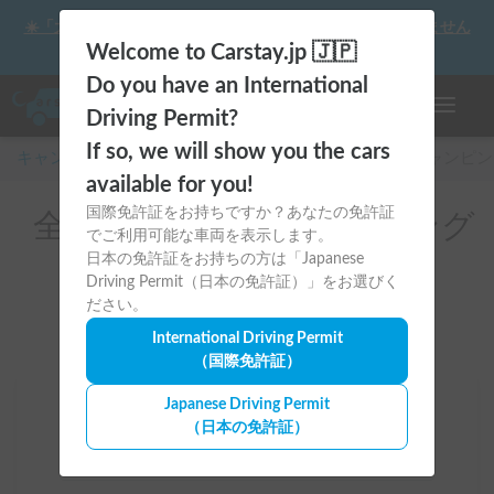
☀️「大曲の花火」をキャンピングカーで最高の思い出にしません
か？
Welcome to Carstay.jp 🇯🇵
Do you have an International
ナビゲー
Driving Permit?
If so, we will show you the cars
キャンピングカー・車中泊スポット予約はCarstay
/
キャンピン
available for you!
国際免許証をお持ちですか？あなたの免許証
全国のレンタルキャンピング
でご利用可能な車両を表示します。
カー（タンドラ）
日本の免許証をお持ちの方は「Japanese
Driving Permit（日本の免許証）」をお選びく
ださい。
International Driving Permit
（国際免許証）
Japanese Driving Permit
場所
（日本の免許証）
全国