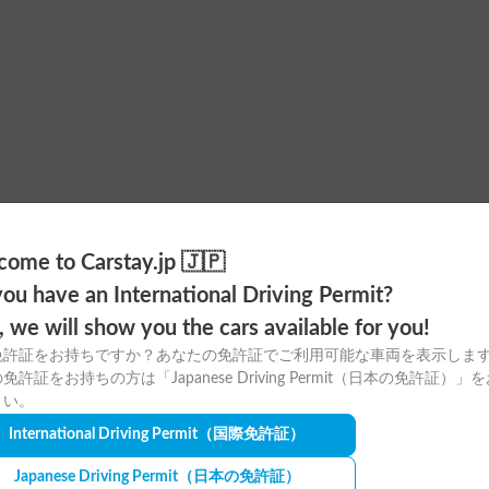
ome to Carstay.jp 🇯🇵
ou have an International Driving Permit?
o, we will show you the cars available for you!
免許証をお持ちですか？あなたの免許証でご利用可能な車両を表示しま
免許証をお持ちの方は「Japanese Driving Permit（日本の免許証）」
ayアプリの
さい。
International Driving Permit
（国際免許証）
ウンロードはこちら！
Japanese Driving Permit
（日本の免許証）