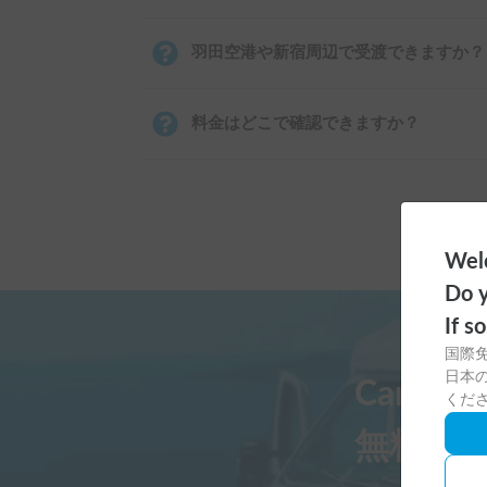
羽田空港や新宿周辺で受渡できますか？
料金はどこで確認できますか？
Welc
Do y
If s
国際
日本の
Carst
くだ
無料ダ