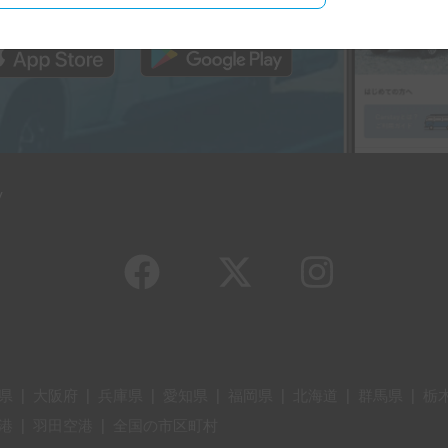
y
県
|
大阪府
|
兵庫県
|
愛知県
|
福岡県
|
北海道
|
群馬県
|
栃
港
|
羽田空港
|
全国の市区町村