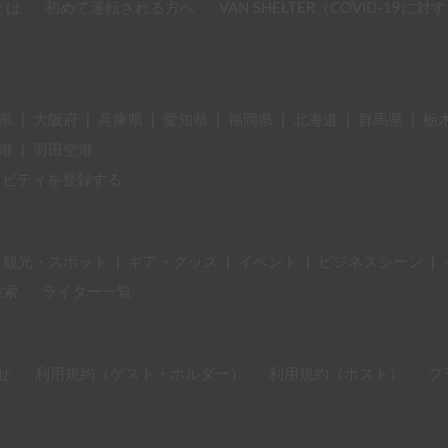
とは
初めて運転される方へ
VAN SHELTER（COVID-19
県
|
大阪府
|
兵庫県
|
愛知県
|
福岡県
|
北海道
|
群馬県
|
栃
港
|
羽田空港
ィビティを登録する
・観光・スポット
|
ギア・グッズ
|
イベント
|
ビジネスシーン
|
検索
ライター一覧
せ
利用規約（ゲスト・ホルダー）
利用規約（ホスト）
プ