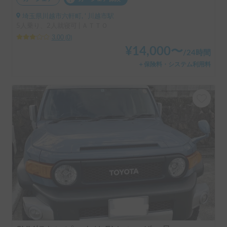
埼玉県川越市六軒町, ' 川越市駅
5人乗り、2人就寝可 | ＡＴＴＯ
3.00
(
0
)
¥
14,000
〜
/
24時間
＋保険料・システム利用料