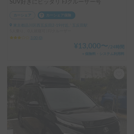
SUV好きにピッタリ FJクルーザー号
カーシェア
カーシェア保険
東京都品川区西五反田2-19付近, ' 五反田駅
5人乗り、0人就寝可 | FJクルーザー
3.00
(
0
)
¥
13,000
〜
/
24時間
＋保険料・システム利用料