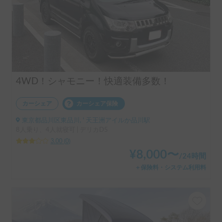
4WD！シャモニー！快適装備多数！
カーシェア
カーシェア保険
東京都品川区東品川, ' 天王洲アイルか品川駅
8人乗り、4人就寝可 | デリカD5
3.00
(
0
)
¥
8,000
〜
/
24時間
＋保険料・システム利用料