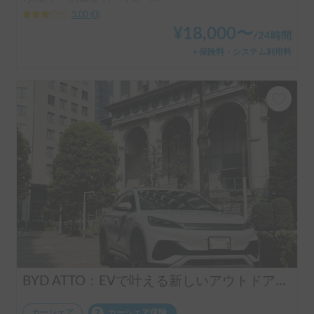
3.00
(
0
)
¥
18,000
〜
/
24時間
＋保険料・システム利用料
BYD ATTO：EVで叶える新しいアウトドアライフ💡
カーシェア
カーシェア保険