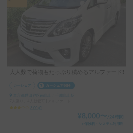
大人数で荷物もたっぷり積めるアルファード❗️
カーシェア
カーシェア保険
東京都世田谷区南烏山, ' 千歳烏山駅
7人乗り、4人就寝可 | アルファード
3.00
(
0
)
¥
8,000
〜
/
24時間
＋保険料・システム利用料