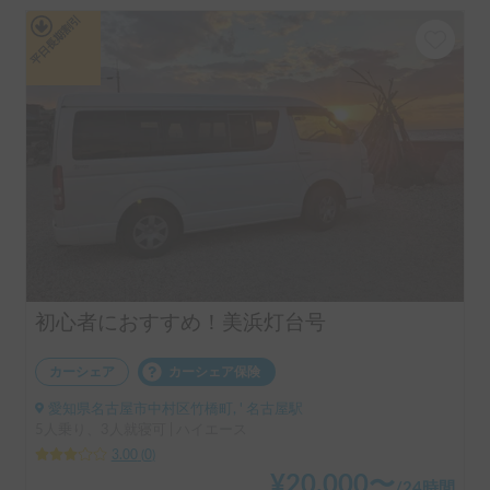
平日長期割引
初心者におすすめ！美浜灯台号
カーシェア
カーシェア保険
愛知県名古屋市中村区竹橋町, ' 名古屋駅
5人乗り、3人就寝可 | ハイエース
3.00
(
0
)
¥
20,000
〜
/
24時間