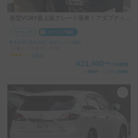
新型VOXY最上級グレード新車！アダプティブ・クルーズコントロール等の運転支援装置フル装備で長距離でも楽チン運転！ポップアップ付で大人4人就寝OK！
カーシェア
カーシェア保険
東京都江東区有明, ' 有明テニスの森駅
7人乗り、4人就寝可 | VOXY
3.00
(
0
)
¥
21,400
〜
/
24時間
＋保険料・システム利用料