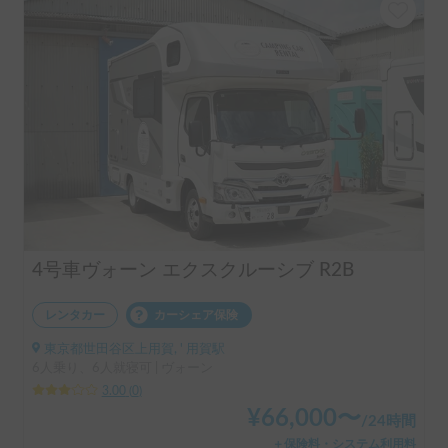
4号車ヴォーン エクスクルーシブ R2B
レンタカー
カーシェア保険
東京都世田谷区上用賀, ' 用賀駅
6人乗り、6人就寝可 | ヴォーン
3.00
(
0
)
¥
66,000
〜
/
24時間
＋保険料・システム利用料