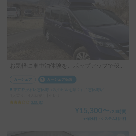
お気軽に車中泊体験を、ポップアップで秘密基地気分「セレナP-SV」
カーシェア
カーシェア保険
東京都渋谷区恵比寿（次のビルを除く）, ' 恵比寿駅
4人乗り、4人就寝可 | セレナ
3.00
(
0
)
¥
15,300
〜
/
24時間
＋保険料・システム利用料