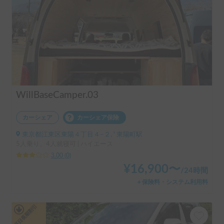
WillBaseCamper.03
カーシェア
カーシェア保険
東京都江東区東陽４丁目４−２, ' 東陽町駅
5人乗り、4人就寝可 | ハイエース
3.00
(
0
)
¥
16,900
〜
/
24時間
＋保険料・システム利用料
平日長期割引