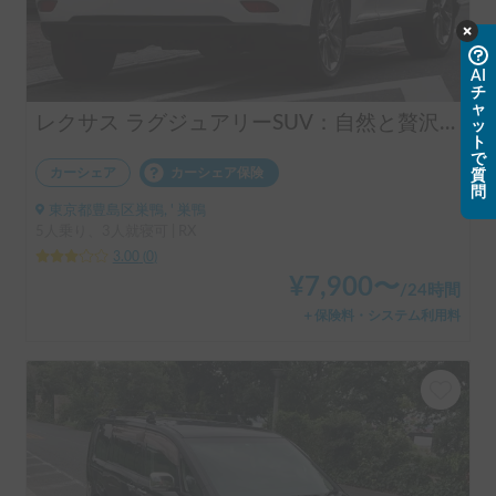
AI
チ
ャ
レクサス ラグジュアリーSUV：自然と贅沢の融合🚕
ッ
ト
で
カーシェア
カーシェア保険
質
問
東京都豊島区巣鴨, ' 巣鴨
5人乗り、3人就寝可 | RX
3.00
(
0
)
¥
7,900
〜
/
24時間
＋保険料・システム利用料