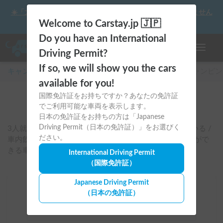
☀️「大曲の花火」をキャンピングカーで最高の思い出にしません
か？
Welcome to Carstay.jp 🇯🇵
Do you have an International
ナビゲー
Driving Permit?
If so, we will show you the cars
キャンピングカー・車中泊スポット予約はCarstay
/
キャンピン
available for you!
国際免許証をお持ちですか？あなたの免許証
#
家族で楽しめる
でご利用可能な車両を表示します。
日本の免許証をお持ちの方は「Japanese
Driving Permit（日本の免許証）」をお選びく
3人就寝以上 / ベビーシート・ジュニアシートがついている / 
ださい。
車内飲食可　などお子さま連れのご家族でも安心して旅がで
きる車両です。
International Driving Permit
（国際免許証）
Japanese Driving Permit
場所
（日本の免許証）
全国