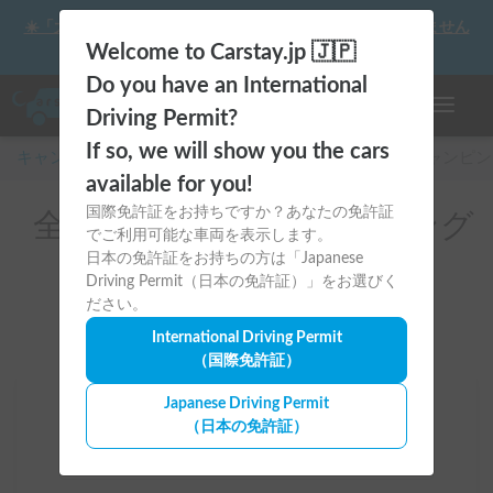
☀️「大曲の花火」をキャンピングカーで最高の思い出にしません
か？
Welcome to Carstay.jp 🇯🇵
Do you have an International
ナビゲー
Driving Permit?
If so, we will show you the cars
キャンピングカー・車中泊スポット予約はCarstay
/
キャンピン
available for you!
国際免許証をお持ちですか？あなたの免許証
全国のレンタルキャンピング
でご利用可能な車両を表示します。
カー（日野）
日本の免許証をお持ちの方は「Japanese
Driving Permit（日本の免許証）」をお選びく
ださい。
International Driving Permit
（国際免許証）
Japanese Driving Permit
場所
（日本の免許証）
全国