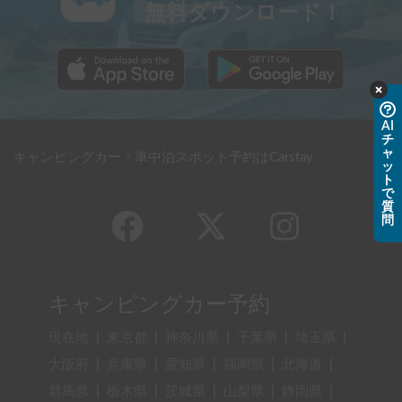
無料ダウンロード！
AI
チ
ャ
キャンピングカー・車中泊スポット予約はCarstay
ッ
ト
で
質
問
キャンピングカー予約
現在地
|
東京都
|
神奈川県
|
千葉県
|
埼玉県
|
大阪府
|
兵庫県
|
愛知県
|
福岡県
|
北海道
|
群馬県
|
栃木県
|
茨城県
|
山梨県
|
静岡県
|