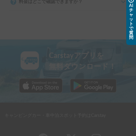
料金はどこで確認できますか？
AI
チ
ャ
ッ
ト
で
質
問
Carstayアプリを
無料ダウンロード！
キャンピングカー・車中泊スポット予約はCarstay