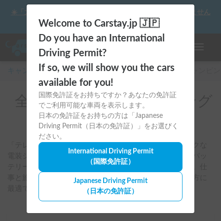
☀️「大曲の花火」をキャンピングカーで最高の思い出にしません
か？
Welcome to Carstay.jp 🇯🇵
Do you have an International
ナビゲー
Driving Permit?
If so, we will show you the cars
キャンピングカー・車中泊スポット予約はCarstay
/
キャンピン
available for you!
国際免許証をお持ちですか？あなたの免許証
全国のレンタルキャンピング
でご利用可能な車両を表示します。
カー(ケイワークス)
日本の免許証をお持ちの方は「Japanese
Driving Permit（日本の免許証）」をお選びく
ださい。
「テレワーク」や「快適な車中泊」を叶えるハイスペックな
International Driving Permit
電装システムが強み。「オーロラ」シリーズはリチウムバッ
（国際免許証）
テリーを標準装備し、どこでも自宅のように過ごせます。仕
事と旅を両立したい、最先端のバンライフを楽しみたい方に
Japanese Driving Permit
最適です。
（日本の免許証）