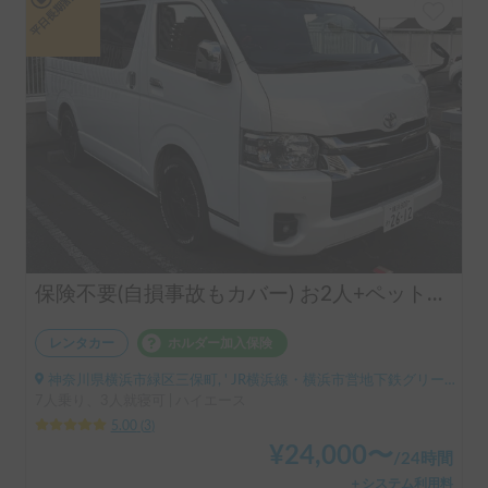
平日長期割引
保険不要(自損事故もカバー) お2人+ペット旅に最適！
レンタカー
ホルダー加入保険
神奈川県横浜市緑区三保町, ' JR横浜線・横浜市営地下鉄グリーンライン 中山駅
7人乗り、3人就寝可 | ハイエース
5.00
(
3
)
¥
24,000
〜
/
24時間
＋システム利用料