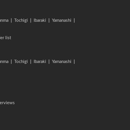
unma
|
Tochigi
|
Ibaraki
|
Yamanashi
|
er list
unma
|
Tochigi
|
Ibaraki
|
Yamanashi
|
terviews