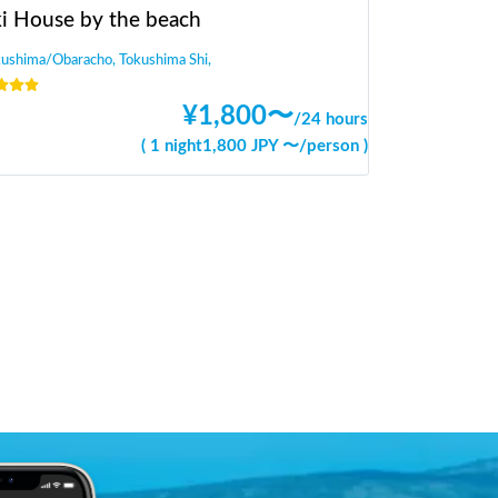
i House by the beach
ushima/Obaracho, Tokushima Shi,
¥
1,800
〜
/
24 hours
(
1 night
1,800
JPY 〜
/
person
)