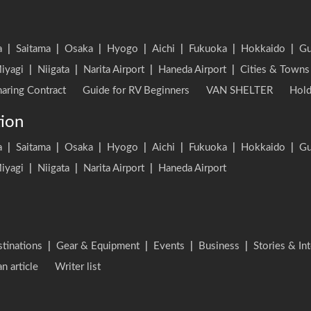
a
|
Saitama
|
Osaka
|
Hyogo
|
Aichi
|
Fukuoka
|
Hokkaido
|
G
iyagi
|
Niigata
|
Narita Airport
|
Haneda Airport
|
Cities & Towns
aring Contract
Guide for RV Beginners
VAN SHELTER
Hold
tion
a
|
Saitama
|
Osaka
|
Hyogo
|
Aichi
|
Fukuoka
|
Hokkaido
|
G
iyagi
|
Niigata
|
Narita Airport
|
Haneda Airport
stinations
|
Gear & Equipment
|
Events
|
Business
|
Stories & In
an article
Writer list