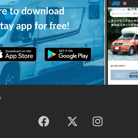
ere to download
tay app for free!
s