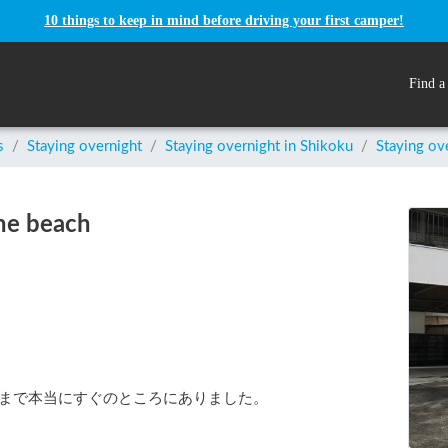
10 things to keep in mind before driving your first camper!
Find a
s
/
Staying overnight
/
Staying overnight in
Shikoku
/
Staying ov
the beach
まで本当にすぐのところにありました。