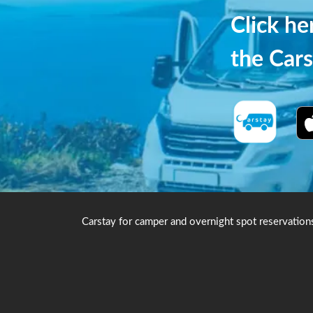
Click h
the Cars
Carstay for camper and overnight spot reservation