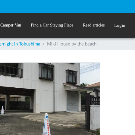
 Camper Van
Find a Car Staying Place
Read articles
Login
ernight in Tokushima
/
Miki House by the beach