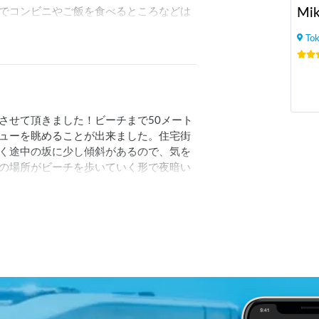
でコンビニやご飯を食べるところなどは
Mik
Tok
させて頂きました！ビーチまで50メート
ューを眺めることが出来ました。住宅街
く途中の坂に少し傾斜があるので、気を
の場所がビーチを歩いていく形で夜暗い
くと◎です。次回は海水浴しに利用させ