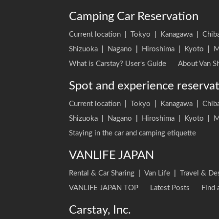
Camping Car Reservation
Current location
|
Tokyo
|
Kanagawa
|
Chib
Shizuoka
|
Nagano
|
Hiroshima
|
Kyoto
|
M
What is Carstay? User's Guide
About Van Sh
Spot and experience reserva
Current location
|
Tokyo
|
Kanagawa
|
Chib
Shizuoka
|
Nagano
|
Hiroshima
|
Kyoto
|
M
Staying in the car and camping etiquette
VANLIFE JAPAN
Rental & Car Sharing
|
Van Life
|
Travel & De
VANLIFE JAPAN TOP
Latest Posts
Find 
Carstay, Inc.