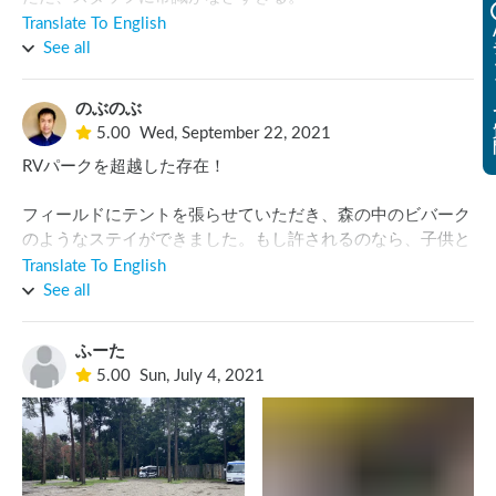
犬が居たのだが、首輪はしていてもリードを繋いでなかっ
Translate To English
た。

See all
そしていきなり小学生の息子に噛み付いてきた。

Tシャツを噛みちぎり、腹部に牙の跡がクッキリ残るほどの
のぶのぶ
怪我を負わせておきながら『あ、大丈夫?』と絆創膏を貼っ
5.00
Wed, September 22, 2021
ただけ。

RVパークを超越した存在！

誤りもせず、『犬をしっかり叱っておきました。』だと。

アホにも程がある。

フィールドにテントを張らせていただき、森の中のビバーク
親が隣で見ていたが、息子が何か煽ったとかではなく、本当
のようなステイができました。もし許されるのなら、子供と
に突然カウンターのうらから飛び出してきて噛み付いてき
かくれんぼや肝試しみたいな使い方もできそうです。

た。

Translate To English
設備良し、アクセス良し、管理人良しのイチオシパークと言
ムカついたが、犬のしたこと自体は仕方ないかなと一応、
See all
えます。ただ、ゲームがある日は環境が変わると思いますの
『リードは付けましょうね。』と言っておいたのに、その後
で確認の必要があります。
もリードなし。

ふーた
トイレに一人で行った息子が、また追いかけ回されて逃げて
5.00
Sun, July 4, 2021
た。

後ほどオーナー?らしき人が居たので状況を伝えたところ
『あぁ、なんか前足でちょっと引っ掻いちゃったみたいです
ね〜』と事実を捻じ曲げて報告されていた。

いやいやガッツリ噛まれましたよ?と伝えたが、そのオーナ