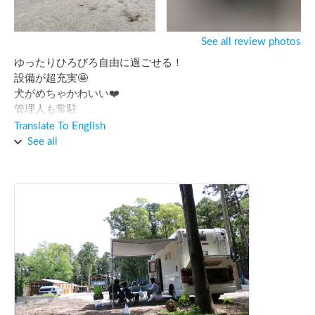
ーも一言も謝らず。

何人かのスタッフがいたが、全員大人としての常識がなさす
ぎる。

See all review photos
森に住む原住民ですかね。

ゆったりひろびろ自由に過ごせる！

設備が超充実🤩

バカにも程がある。

犬がめちゃかわいい❤️

こんな奴らとは二度と関わりたくない。

管理人も常駐

アクティビティもあり🤣

Translate To English
二度と行かん。
な超穴場な車中泊スポットです！

See all
とても広い駐車場を、車中泊できるのは1日3組までで、ゆっ
たり使えます☺️（サバゲー営業中は、利用者の車がありま
す。）

BBQ・焚き火可、温水シャワーに温水流しあり。

ゴミ捨ても出来ちゃいます。

更に電子レンジやポッドも借りられます。（要確認）

女性のシャワールーム、更衣室、トイレは綺麗でした。

とても可愛い犬のたちに癒されました。仔犬も親犬も可愛か
った❤️
