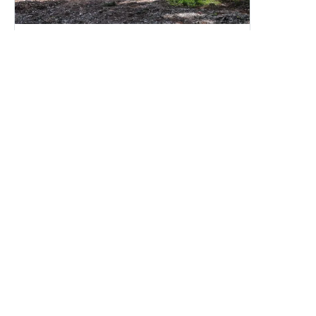
とても気さくなオーナーさんが住み込んでおり、何か困った
RV Station CIMAX
ことがあれば相談できると思います。

Chiba/Moroto, Inzai Shi
夜はゆっくりBBQをしながら犬を愛でつつ焚き火に癒され…

¥
8,000
〜
/
24 hours
翌日はサバゲー装備をレンタルしてサバゲーに参加すること
(
1 night
8,000
JPY 〜
/
person
)
も出来ちゃいます（曜日によるので要確認）

銃をレンタルすれば、屋根のある屋外射撃場があるので、初
めての方でも楽しめると思います！（子供用もあります）

ここに来れば一日遊べちゃう、そんな車中泊スポットでし
た。

Download the app
注意点としては、

天気の良い日曜日は、サバゲーのお客さんの車で駐車場が結
for free!
構埋まります。

林間スポットなので、虫対策はしっかりと！

犬が苦手な方は……🤭

夏は暑いみたいなので、暑さ対策は必要と思います。