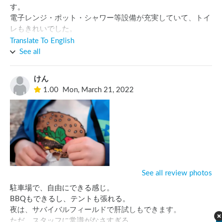
す。

電子レンジ・ポット・シャワー等設備が充実していて、トイ
レもきれいでした。

犬も人懐こくてかわいく、色が黒いので夜はかなり近くまで
Translate To English
来ていても気付かず驚かされました。

See all
管理人さんも親切でした。

日曜は8時頃からサバゲのお客さんの車が増えます。

けん
焚き火の薪も売ってますが、周囲に落ちている枝など拾って
1.00
Mon, March 21, 2022
自由に燃やしていいとのことで、個人的には初めてのことで
面白かったです。
See all review photos
駐車場で、自由にできる感じ。

BBQもできるし、テントも張れる。

夜は、サバイバルフィールドで肝試しもできます。

ただ、スタッフに常識がなさすぎる。
