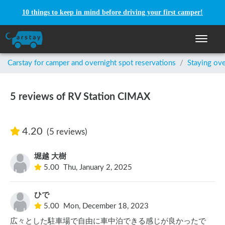
10 things to keep in mind before driving your first camper!
Carstay for camper and overnight spot reservations
Toggle n
Carstay for camper and overnight spot reservations
/
Staying ove
5 reviews of RV Station CIMAX
4.20
(5 reviews)
堀越 大樹
5.00
Thu, January 2, 2025
ひで
5.00
Mon, December 18, 2023
広々とした駐車場で自由に車中泊できる感じが良かったで