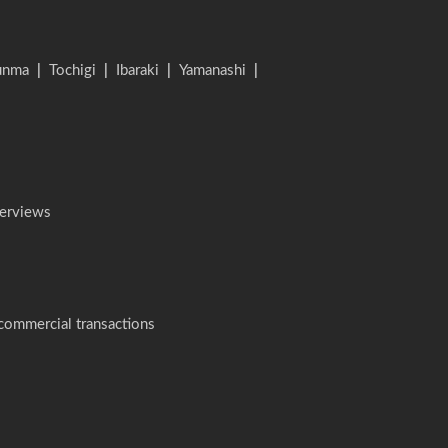
unma
|
Tochigi
|
Ibaraki
|
Yamanashi
|
terviews
 commercial transactions