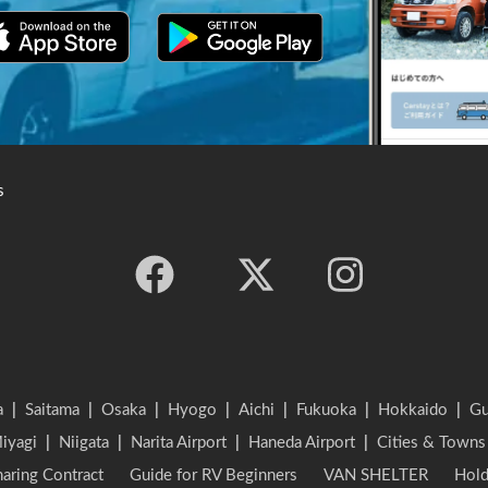
s
a
|
Saitama
|
Osaka
|
Hyogo
|
Aichi
|
Fukuoka
|
Hokkaido
|
G
iyagi
|
Niigata
|
Narita Airport
|
Haneda Airport
|
Cities & Towns
aring Contract
Guide for RV Beginners
VAN SHELTER
Hold