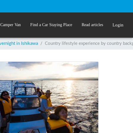
 Camper Van
Find a Car Staying Place
Read articles
Login
vernight in Ishikawa
/
Country lifestyle experience by country back