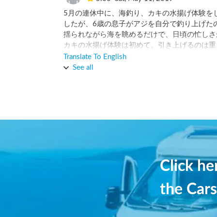
5月の連休中に、海釣り、カキの水揚げ体験を
したが、6歳の息子がアジを自分で釣り上げた
揺られながら海を眺めるだけで、日頃の忙しさ
カキの水揚げ体験は初めて。引き上げるのは重
たカキは最高においしかった！新鮮なカキを飽
Translate To English
た。ぜひまた体験したいです。
See all
Click h
the Cars