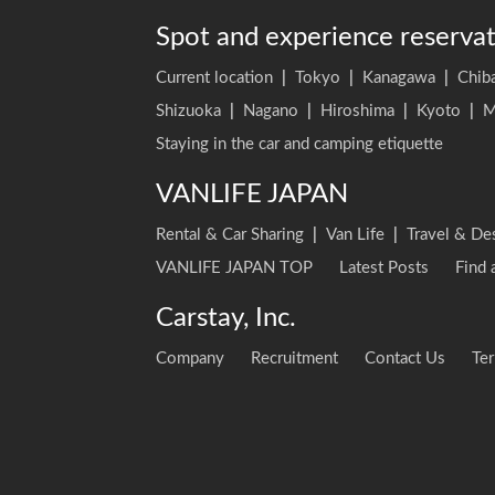
Spot and experience reserva
Current location
|
Tokyo
|
Kanagawa
|
Chib
Shizuoka
|
Nagano
|
Hiroshima
|
Kyoto
|
M
Staying in the car and camping etiquette
VANLIFE JAPAN
Rental & Car Sharing
|
Van Life
|
Travel & De
VANLIFE JAPAN TOP
Latest Posts
Find 
Carstay, Inc.
Company
Recruitment
Contact Us
Ter