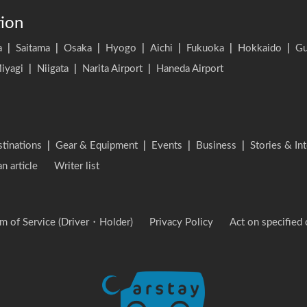
tion
a
|
Saitama
|
Osaka
|
Hyogo
|
Aichi
|
Fukuoka
|
Hokkaido
|
G
iyagi
|
Niigata
|
Narita Airport
|
Haneda Airport
stinations
|
Gear & Equipment
|
Events
|
Business
|
Stories & In
an article
Writer list
m of Service (Driver・Holder)
Privacy Policy
Act on specified