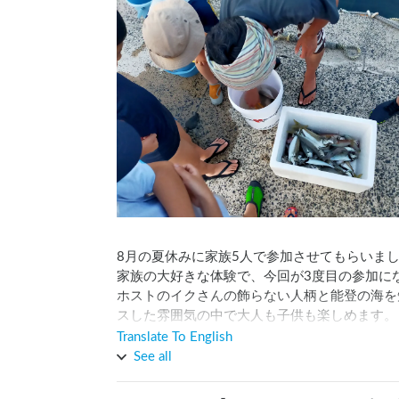
8月の夏休みに家族5人で参加させてもらいまし
家族の大好きな体験で、今回が3度目の参加にな
ホストのイクさんの飾らない人柄と能登の海を
スした雰囲気の中で大人も子供も楽しめます。

能登の穏やかな海の上で昼食をとり、海に飛び
Translate To English
す。

See all
今回は、夕まずめにアジの大当たりがあり、食
ができました。