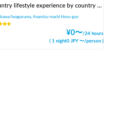
Country lifestyle experience by country backpacker
hikawa/Iwaguruma, Anamizu-machi Hosu-gun
¥
0
〜
/
24 hours
(
1 night
0
JPY 〜
/
person
)