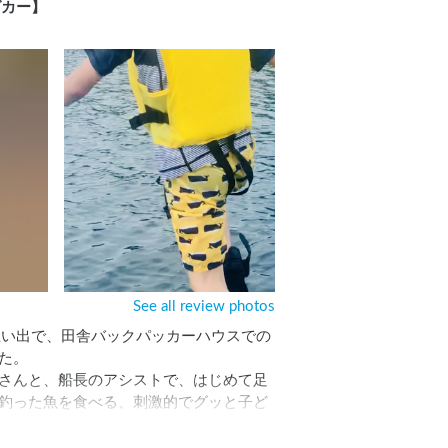
グカー】
See all review photos
思い出で、田舎バックパッカーハウスでの
。

さんと、船長のアシストで、はじめて足
釣った魚を食べる、刺激的でグッと子ど
の風に吹かれて、味わうアルコールが最