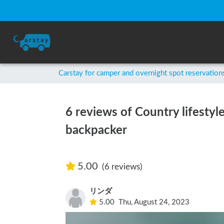
Carstay for camper and overnight spot reservation
6 reviews of Country lifestyl
backpacker
5.00
(6 reviews)
リンダ
5.00
Thu, August 24, 2023