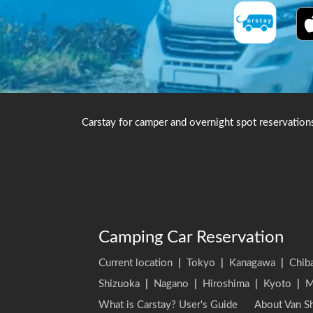
Carstay for camper and overnight spot reservation
Camping Car Reservation
Current location
|
Tokyo
|
Kanagawa
|
Chib
Shizuoka
|
Nagano
|
Hiroshima
|
Kyoto
|
M
What is Carstay? User's Guide
About Van Sh