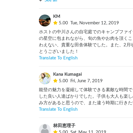
See all
また、予約当日は雨天の天気予報でありました
の晴天の日に船長にスケジュール変更を打診し
KM
に、ご配慮くださったイクさんに大感謝です。来夏
5.00
Tue, November 12, 2019
ホストの中川さんの自宅庭でのキャンプファイ
の星空に包まれながら、旬の魚やお肉を頂くこ
わえない、貴重な田舎体験でした。また、2月
とうございました！
Translate To English
Kana Kumagai
5.00
Fri, June 7, 2019
能登の魅力を凝縮して体験できる素敵な時間で
した良い人達ばかりでした。子供も大人も楽し
み方があると思うので、また違う時期に行きた
Translate To English
林田恵理子
5.00
Sat, May 11, 2019