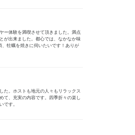
が、田舎バックパッカーハウスに滞在中
てくださり、能登の海を楽しめるよう
も、よろしくお願いしまーす(*^ω^*)
ヤー体験を満喫させて頂きました。満点
とが出来ました。都心では、なかなか味
頃、牡蠣を焼きに伺いたいです！ありが
した。ホストも地元の人々もリラックス
めて、充実の内容です。四季折々の楽し
いです。