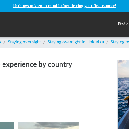
10 things to keep in mind before driving your first camper!
Find a
s
/
Staying overnight
/
Staying overnight in
Hokuriku
/
Staying o
e experience by country