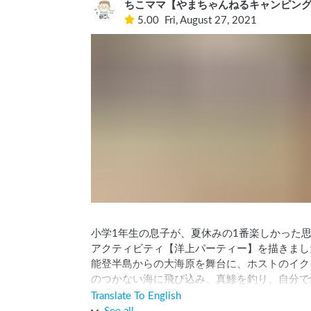
ちこママ【やまちゃんねるキャンピン
5.00
Fri, August 27, 2021
小学1年生の息子が、夏休みの1番楽しかった
アクティビティ【洋上パーティー】を描きました
能登半島からの大海原を舞台に、ホストのイク
のつかない海に飛び込み、真鯵を釣り、自分で
もが成長する時間でした。大人は、穏やかな海
Translate To English
高です。
