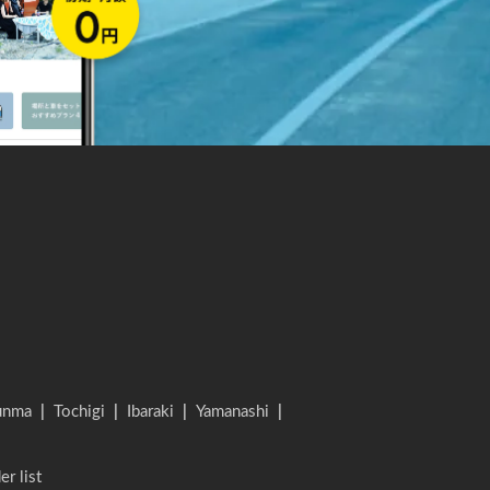
unma
|
Tochigi
|
Ibaraki
|
Yamanashi
|
er list