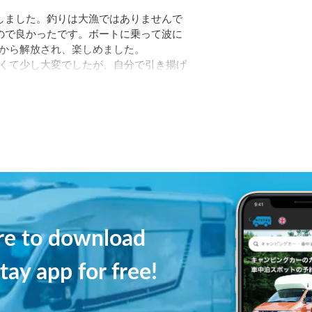
しました。釣りは大漁ではありませんで
ので良かったです。ボートに乗って波に
から解放され、楽しめました。

くて少し大変でしたが、自分で引き揚げ
きるほどたくさん食べて、大満足でし
ere to download
tay app for free!