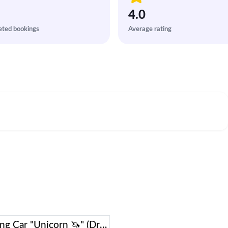
4.0
ted bookings
Average rating
Camping Car "Unicorn 🦄" (Dream Drive Kuma Q)