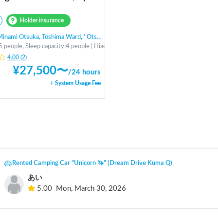
Holder insurance
ami Otsuka, Toshima Ward, ' Otsuka Station
5 people, Sleep capacity:4 people | Hiace
4.00
(
2
)
¥
27,500
〜
/
24 hours
+ System Usage Fee
Rented Camping Car "Unicorn 🦄" (Dream Drive Kuma Q)
あい
5.00
Mon, March 30, 2026