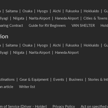
a
|
Saitama
|
Osaka
|
Hyogo
|
Aichi
|
Fukuoka
|
Hokkaido
|
G
iyagi
|
Niigata
|
Narita Airport
|
Haneda Airport
|
Cities & Towns
aring Contract
Guide for RV Beginners
VAN SHELTER
Hold
tion
a
|
Saitama
|
Osaka
|
Hyogo
|
Aichi
|
Fukuoka
|
Hokkaido
|
G
iyagi
|
Niigata
|
Narita Airport
|
Haneda Airport
stinations
|
Gear & Equipment
|
Events
|
Business
|
Stories & In
an article
Writer list
m of Service (Driver・Holder)
Privacy Policy
Act on specified