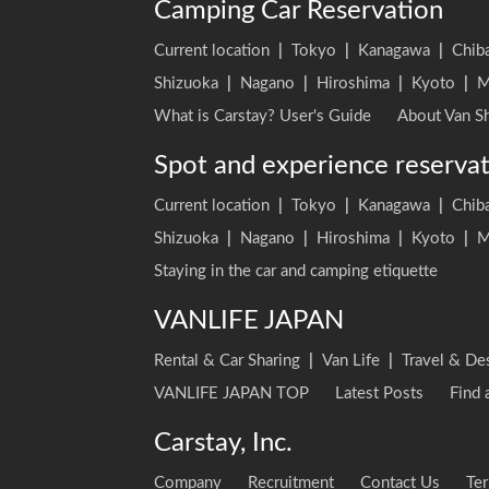
Camping Car Reservation
Current location
|
Tokyo
|
Kanagawa
|
Chib
Shizuoka
|
Nagano
|
Hiroshima
|
Kyoto
|
M
What is Carstay? User's Guide
About Van Sh
Spot and experience reserva
Current location
|
Tokyo
|
Kanagawa
|
Chib
Shizuoka
|
Nagano
|
Hiroshima
|
Kyoto
|
M
Staying in the car and camping etiquette
VANLIFE JAPAN
Rental & Car Sharing
|
Van Life
|
Travel & De
VANLIFE JAPAN TOP
Latest Posts
Find 
Carstay, Inc.
Company
Recruitment
Contact Us
Ter