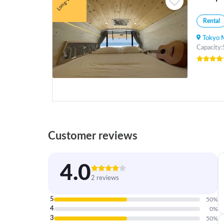
Long-term
Rental
Tokyo Min
Capacity:
Customer reviews
4.0
2 reviews
5
50
%
4
0
%
3
50
%