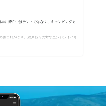
苗場に滞在中はテントではなく、キャンピングカ
の警告灯がつき、結局我々の方でエンジンオイル
、運転に不安が生じました。貸し出す前にレンタ
後徹底していただくべきだと思います。