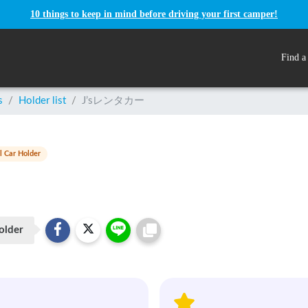
10 things to keep in mind before driving your first camper!
Find a
s
/
Holder list
/
J’sレンタカー
l Car Holder
older