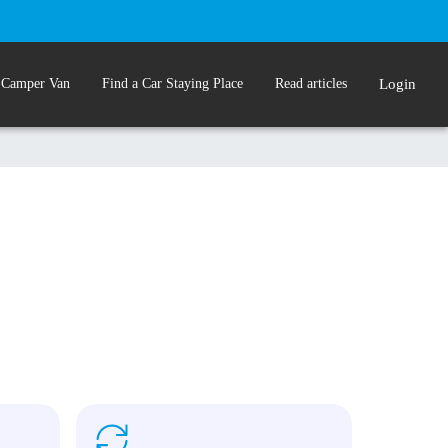
 Camper Van
Find a Car Staying Place
Read articles
Login