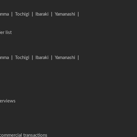
unma
|
Tochigi
|
Ibaraki
|
Yamanashi
|
er list
unma
|
Tochigi
|
Ibaraki
|
Yamanashi
|
terviews
 commercial transactions