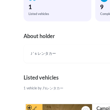
1
9
Listed vehicles
Comple
About holder
Ｊ'ｓレンタカー
Listed vehicles
1 vehicle by J’sレンタカー