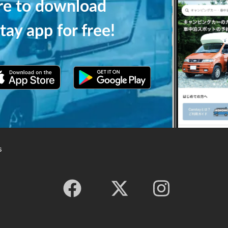
ere to download
tay app for free!
s