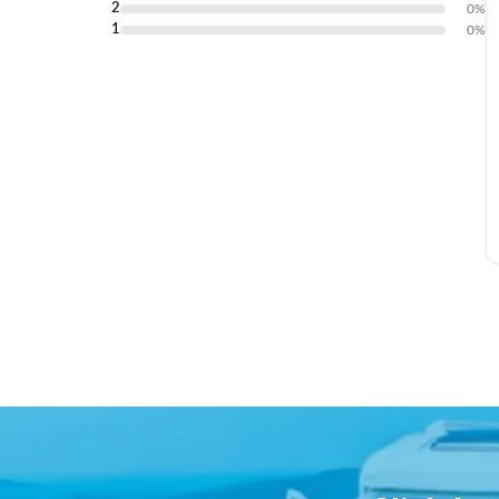
2
0
%
1
0
%