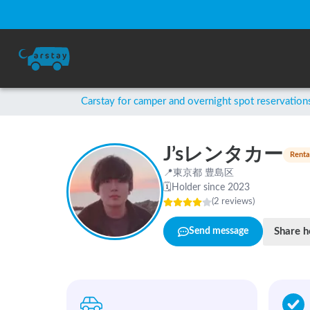
Carstay for camper and overnight spot reservation
J’sレンタカー
Renta
📍
東京都 豊島区
🗓
Holder since 2023
(
2
reviews
)
Share h
Send message