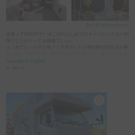
See all review photos
夫婦＋子供(0才)で一泊二日のはじめてのキャンピングカー利
用でしたがとっても快適でした♪

はじめてだったので色々と不安でしたが運転時の注意点や車
内の使い方等も丁寧に教えていただけました。見た目はかな
り大きく感じましたが、見た目ほど運転のしづらさは感じら
Translate To English
れず、小回りがよくきくので運転しやすかったです。

See all
車内もとても綺麗でクーラーもよく効き快適でした！寝る時
は上に夫、下に私と子供で寝ましたがのびのび寝ることがで
きました。

またフルフラット時に使用できるプレイマットや折りたたみ
テーブルも貸し出していただけたので、車内での食事時にと
ても助かりました。キャンピングカーを存分に味わいたかっ
たのでスーパーでご飯を購入して２回ほど車内で食べました
がそれだけでとっても楽しかったです！笑

また車内の冷蔵庫も大きいため、普段は旅先で諦めてしまう
生モノや冷凍食品も諦めることなく購入することができたの