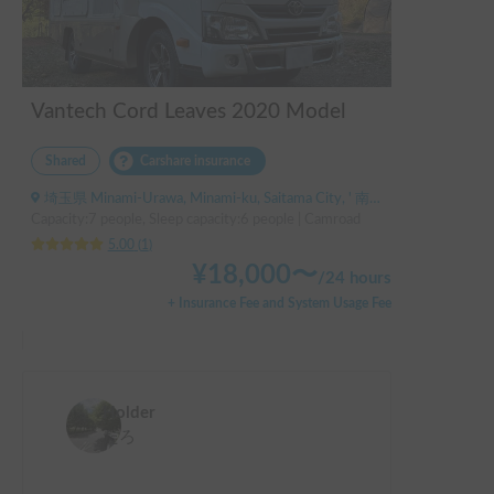
は嬉しかったです！(⁠^⁠^⁠)

使用時の不明点(エアコンのリモコン位置)も問い合わせたら
即回答もらえたので助かりました。また事故渋滞で返却予定
Vantech Cord Leaves 2020 Model
時間より2時間遅くなってしまいましたがとても親切丁寧に
対応していただけました。

Shared
Carshare insurance
オーナーさんも0才児の親御さんなので寝る時はどうやって
埼玉県 Minami-Urawa, Minami-ku, Saitama City, ' 南浦和駅
寝ているのかなど相談にのっていただけたり、チャルドシー
Capacity:7 people, Sleep capacity:6 people | Camroad
ト保護マットも貸し出していただけたのも安心でした。

5.00
(
1
)
¥
18,000
〜
/
24 hours
運転も慣れれば問題ないことが分かったので今度は三泊以上
+ Insurance Fee and System Usage Fee
でもっと遠くに出かけれたらなぁと思っています。その際は
またよろしくお願いします！
Holder
たろ