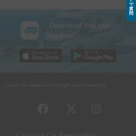
で
質
問
Download the app
for free!
Carstay for camper and overnight spot reservations
Camping Car Reservation