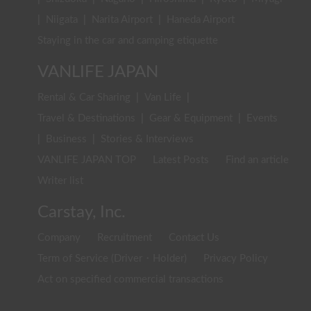
|
Niigata
|
Narita Airport
|
Haneda Airport
Staying in the car and camping etiquette
VANLIFE JAPAN
Rental & Car Sharing
|
Van Life
|
Travel & Destinations
|
Gear & Equipment
|
Events
|
Business
|
Stories & Interviews
VANLIFE JAPAN TOP
Latest Posts
Find an article
Writer list
Carstay, Inc.
Company
Recruitment
Contact Us
Term of Service (Driver・Holder)
Privacy Policy
Act on specified commercial transactions