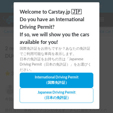
10 things to keep in mind before driving your first camper!
Welcome to Carstay.jp 🇯🇵
Do you have an International
Toggle n
Driving Permit?
Carstay for camper and overnight spot reservations
/
Rental Car
If so, we will show you the cars
available for you!
2 reviews of Dethleffs PULSE GT | FIAT
国際免許証をお持ちですか？あなたの免許証
でご利用可能な車両を表示します。
DUCATO
日本の免許証をお持ちの方は「Japanese
Driving Permit（日本の免許証）」をお選びく
ださい。
3.00
(2 reviews)
International Driving Permit
（国際免許証）
らら
1.00
Fri, July 24, 2026
Japanese Driving Permit
（日本の免許証）
今回の利用は非常に残念な結果となりました。

旅行当日、車両のエアコンが冷えず、さらに居住スペースの