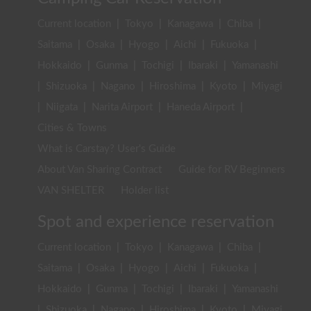
Current location
|
Tokyo
|
Kanagawa
|
Chiba
|
Saitama
|
Osaka
|
Hyogo
|
Aichi
|
Fukuoka
|
Hokkaido
|
Gunma
|
Tochigi
|
Ibaraki
|
Yamanashi
|
Shizuoka
|
Nagano
|
Hiroshima
|
Kyoto
|
Miyagi
|
Niigata
|
Narita Airport
|
Haneda Airport
|
Cities & Towns
What is Carstay? User's Guide
About Van Sharing Contract
Guide for RV Beginners
VAN SHELTER
Holder list
Spot and experience reservation
Current location
|
Tokyo
|
Kanagawa
|
Chiba
|
Saitama
|
Osaka
|
Hyogo
|
Aichi
|
Fukuoka
|
Hokkaido
|
Gunma
|
Tochigi
|
Ibaraki
|
Yamanashi
|
Shizuoka
|
Nagano
|
Hiroshima
|
Kyoto
|
Miyagi