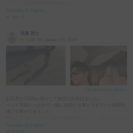
エアコンも正常に使用できませんでした。

Translate To English
真夏の利用にもかかわらず前後のエアコンが使えない状態で
See all
は、安全に旅行を続けることはできません。実際に子どもは
気分が悪くなり、熱中症が心配な状態となったため、旅行を
尾藤 雅士
中止して車両を返却しました。

5.00
Fri, January 31, 2025
予約していたRVパークもキャンセルとなり、楽しみにして
いた旅行も、取得していた休暇も無駄になりました。

車両は機械なので故障が起こる可能性はあります。しかし、
真夏に貸し出すキャンピングカーとして、このような状態の
車両が利用開始時に正常に使えなかったことは非常に残念
で、安心して利用できるとは思えませんでした。

See all review photos
お正月に7日間お借りして旅行に出掛けました。

また、Carstayのシステムにも改善をお願いしたいです。

ペット可能だったので一緒に出掛ける事もできていい時間を
過ごす事ができました。

日程変更の際は、システム上変更ができず、一度キャンセル
中も広々でいろんなものがか常備されていて、手ぶらでいけ
して再予約する必要がありました。その結果、デビットカー
ました。ベッドも寝心地がよくホテルのようでした。

Translate To English
ドでは資金が一時的に拘束されたままとなりました。

一番しんぱいしていた駐車場は都心でなければ、RV パーク
See all