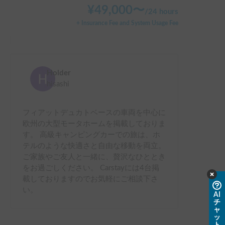
¥
49,000
〜
/
24 hours
+ Insurance Fee and System Usage Fee
Holder
hisashi
フィアットデュカトベースの車両を中心に
欧州の大型モータホームを掲載しておりま
す。 高級キャンピングカーでの旅は、ホ
テルのような快適さと自由な移動を両立。
ご家族やご友人と一緒に、贅沢なひととき
をお過ごしください。 Carstayには4台掲
載しておりますのでお気軽にご相談下さ
い。
AI
チ
ャ
ッ
ト