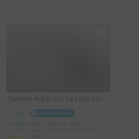
やサービスエリアなどもあり困りませんでした。

さらに今回は車両不具合による返金となりましたが、返金処
都心でも観光バスの駐車場に、聞いたら停める事もできて神
理済みとの案内を受けても、銀行ではまだデータを確認でき
戸観光も出来ました。

ず、高額な資金が拘束された状態が続いています。

旅行中はリアルタイムで困った事も、聞く事が出来き安心し
車両のトラブルに加え、返金システムまで利用者に大きな負
て旅行が出来ました。

担をかける仕組みであることは改善していただきたいです。
車も名古屋まで持って来て頂きたすかりました。

Dethleffs PULSE GT | FIAT DUCATO
Shared
Carshare insurance
千葉県 山武郡九十九里町小関, ' 東金駅
Capacity:4 people, Sleep capacity:4 people | Dukato
3.00
(
2
)