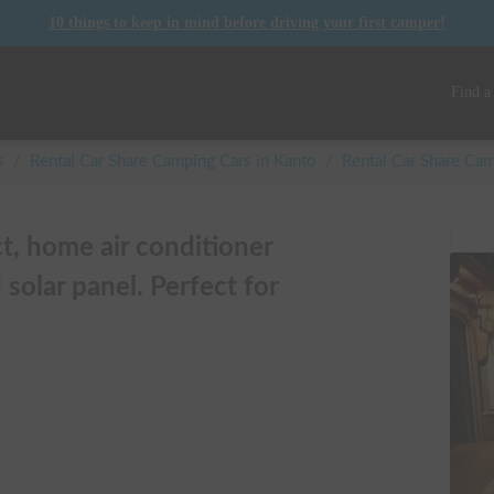
10 things to keep in mind before driving your first camper!
Find a
s
/
Rental Car Share Camping Cars in
Kanto
/
Rental Car Share C
t, home air conditioner
 solar panel. Perfect for