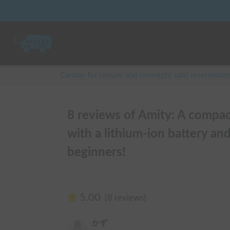
Carstay for camper and overnight spot reservation
8 reviews of Amity: A compac
with a lithium-ion battery and
beginners!
5.00
(8 reviews)
かず