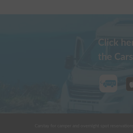
Click h
the Cars
Carstay for camper and overnight spot reservation