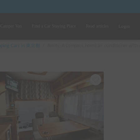
 Camper Van
Find a Car Staying Place
Read articles
Login
amping Cars in 東京都
/
Amity: A compact, home air conditioner with a