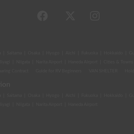
a
|
Saitama
|
Osaka
|
Hyogo
|
Aichi
|
Fukuoka
|
Hokkaido
|
G
iyagi
|
Niigata
|
Narita Airport
|
Haneda Airport
|
Cities & Towns
aring Contract
Guide for RV Beginners
VAN SHELTER
Hold
tion
a
|
Saitama
|
Osaka
|
Hyogo
|
Aichi
|
Fukuoka
|
Hokkaido
|
G
iyagi
|
Niigata
|
Narita Airport
|
Haneda Airport