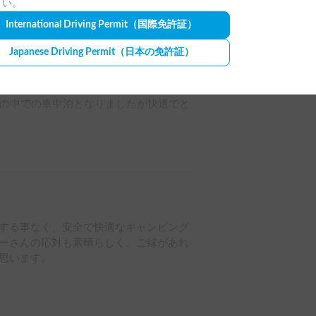
さい。
International Driving Permit
（国際免許証）
See all review photos
Japanese Driving Permit
（日本の免許証）
ンプ旅行に使わせていただきました。

もなかったとのことでした。

雪の中での車中泊となりましたが快適でと
くださり、安心して借りることができま
する事なく、安全で快適なキャンピング
ーさんの応対も素晴らしく、ご縁があれ
思います。