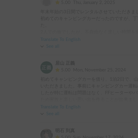
5.00
Thu, January 2, 2025
年末年始の3日間でレンタルさせていただきまし
初めてのキャンピングカーだったのですが、丁
た。

2人での旅でしたが、不自由なく楽しい時間を過
本当にありがとうございました。
Translate To English
See all
居山 正義
5.00
Mon, November 25, 2024
初めてキャンピングカーを借り、1泊2日で、
いただきました。事前にキャンピングカー運転
したが特に運転は問題はなく、FFヒーターや
ため家族と楽しい思い出を作ることが出来まし
最後の返却まで親切丁寧に説明してくださり、
Translate To English
See all
明石 到真
5.00
Sun, November 17, 2024