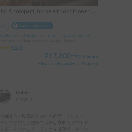
Amity: A compact, home air conditioner with a lithium-ion battery and solar panel. Perfect for beginners!
red
Carshare insurance
o Nakano District South Terrace, ' Sasazuka StationHonancho Station
ity:6 people, Sleep capacity:4 people | Bongos
5.00
(
8
)
¥
17,800
〜
/
24 hours
+ Insurance Fee and System Usage Fee
Holder
hiroyuki
東京都在住で映像制作会社を経営しています。
キャンプや釣りが趣味で週末は家族でアウトド
アを楽しんでいます。アミティは運転しやすい