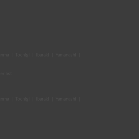
unma
|
Tochigi
|
Ibaraki
|
Yamanashi
|
er list
unma
|
Tochigi
|
Ibaraki
|
Yamanashi
|