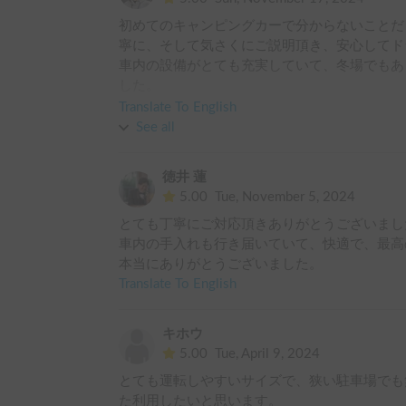
初めてのキャンピングカーで分からないことだ
寧に、そして気さくにご説明頂き、安心してド
車内の設備がとても充実していて、冬場でもあ
した。

またお借りしたいと思えました。本当にありが
Translate To English
See all
徳井 蓮
5.00
Tue, November 5, 2024
とても丁寧にご対応頂きありがとうございました
車内の手入れも行き届いていて、快適で、最高
本当にありがとうございました。
Translate To English
キホウ
5.00
Tue, April 9, 2024
とても運転しやすいサイズで、狭い駐車場でも
た利用したいと思います。