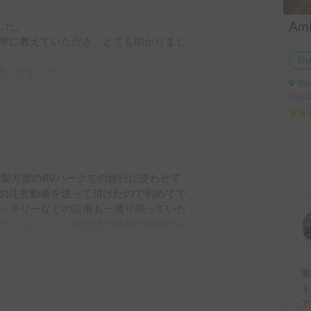
た。

寧に教えていただき、とても助かりまし
Sha
ごせました。

Toky
Capac
山梨方面のRVパークでの旅行に使わせて
の注意動画を送って頂けたので初めてで
バッテリーなどの設備も一通り揃っていた
た。なにより、貸主様が最初の説明から
安心して借りることができました。また