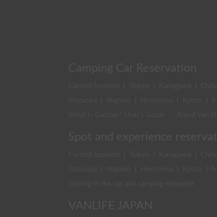
Camping Car Reservation
Current location
|
Tokyo
|
Kanagawa
|
Chib
Shizuoka
|
Nagano
|
Hiroshima
|
Kyoto
|
M
What is Carstay? User's Guide
About Van Sh
Spot and experience reserva
Current location
|
Tokyo
|
Kanagawa
|
Chib
Shizuoka
|
Nagano
|
Hiroshima
|
Kyoto
|
M
Staying in the car and camping etiquette
VANLIFE JAPAN