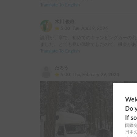
Translate To English
木川 俊哉
5.00
Tue, April 9, 2024
説明が丁寧で、初めてのキャンピングカーの利
ました。とても良い体験でしたので、機会があ
Translate To English
たろう
5.00
Thu, February 29, 2024
Welc
Do y
If s
国際
日本の