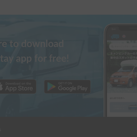
ere to download
tay app for free!
s