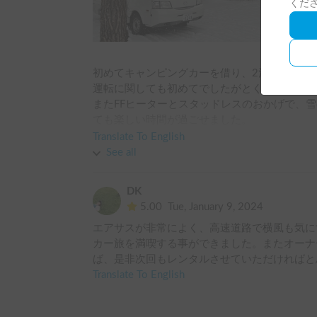
くだ
初めてキャンピングカーを借り、2泊3日のキャ
運転に関しても初めてでしたがとくに不便な点
またFFヒーターとスタッドレスのおかげで、
ても楽しい時間が過ごせました。

なにより、貸主様がとても親切丁寧に説明して
Translate To English
した。

See all
また機会があればぜひお借りしたいです。

ありがとうございました。
DK
5.00
Tue, January 9, 2024
エアサスが非常によく、高速道路で横風も気に
カー旅を満喫する事ができました。またオーナ
ば、是非次回もレンタルさせていただければと
Translate To English