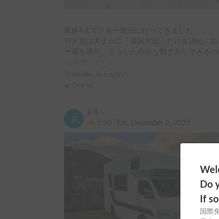
家族4人でスキー旅行に行ってきました。

行き先は大まかに「湯沢方面」だけを決め、あ
ー場を選択。こうした自由な動き方ができるの
と実感しました。

今回は 神立スキーリゾート と かぐらスキー
Translate To English
に就寝できました。スキー板やブーツ、ウェア
See all
内での着替えや準備もスムーズでした。

移動・宿泊・荷物管理のストレスがなく、純粋
ji li
した。

5.00
Tue, December 2, 2025
駐車場に停まっているキャンピングカーの中で
ぜひまた利用したいと思います。
Welc
Do y
If s
国際