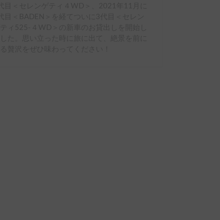
代目＜セレンゲティ４WD＞、2021年11月に
代目＜BADEN＞を経てついに3代目＜セレン
ティ525-４WD＞の新車のお貸出しを開始し
ました。思い立った時に旅に出て、絶景を前に
眠る贅沢をぜひ味わってください！