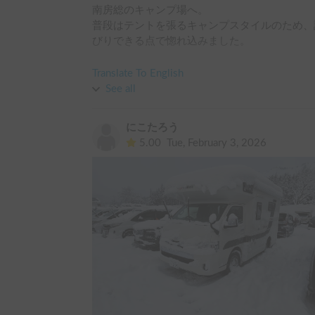
南房総のキャンプ場へ。

普段はテントを張るキャンプスタイルのため、
びりできる点で惚れ込みました。

寒くなってきたら車内で暖かく2次会ができま
Translate To English
See all
にこたろう
5.00
Tue, February 3, 2026