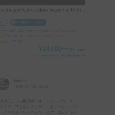
Enjoy the perfect outdoor season with the new and highly sought-after Serengeti 525 (4WD), a model with a 1.5-year waiting list for new cars!
red
Carshare insurance
yo Tsukuda, Chuo Ward, ' Yurakucho Line Tsukishima
ity:7 people, Sleep capacity:5 people | Hiace
4.97
(
34
)
¥
24,000
〜
/
24 hours
+ Insurance Fee and System Usage Fee
Holder
TSUKISHIMA_BASE
東京都心、中央区月島でキャンピングカー＆ア
トドアLIFEを楽しみながら、多くの人にこの
しさを広めたいと思っています。2020年6月