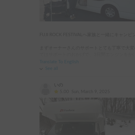
FUJI ROCK FESTIVALへ家族と一緒にキ
まずオーナーさんのサポートとても丁寧で大変
てはサポートのおかげで、3日間エンジンをか
冷蔵庫などの電源が落ちることもなく、快適に
Translate To English
See all
車内は想像以上に広く、家族全員が余裕を持っ
た。夏の利用でしたが、苗場は高地にあるため
いの
眠れました。また、運転に少し不安がありまし
5.00
Sun, March 9, 2025
で思った以上に運転しやすく、道中も安心して
ホテルや宿泊施設では味わえない、非日常感が
ぜひまた利用したいです！