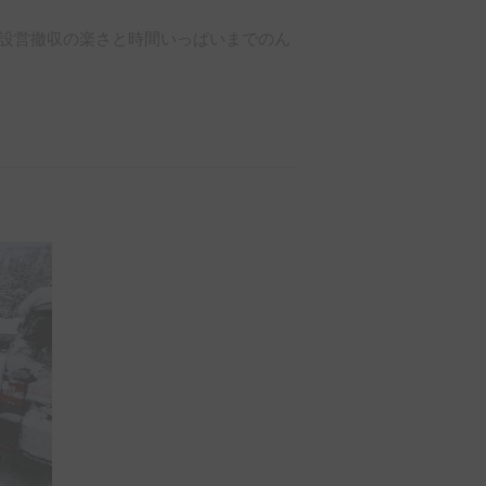
設営撤収の楽さと時間いっぱいまでのん
した。