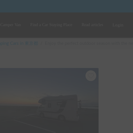
 Camper Van
Find a Car Staying Place
Read articles
Login
amping Cars in 東京都
/
Enjoy the perfect outdoor season with the ne