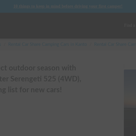
10 things to keep in mind before driving your first camper!
Find a
s
/
Rental Car Share Camping Cars in
Kanto
/
Rental Car Share C
ect outdoor season with
ter Serengeti 525 (4WD),
g list for new cars!