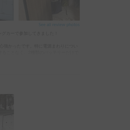
See all review photos
ャンピングカーで参加してきました！

心強かったです。特に電源まわりについ
けることなく、2種類のバッテリーだけで
過ごせました。

て寝られるスペースが確保されていまし
夜間は涼しく、エアコンなしでも快適に
たが、ベース車両がハイエースだったの
移動できました。

あり、本当に特別な体験になりました。