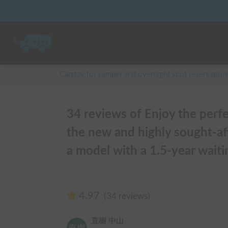
Carstay for camper and overnight spot reservation
34 reviews of Enjoy the perf
the new and highly sought-af
a model with a 1.5-year waitin
4.97
(34 reviews)
直樹 中山