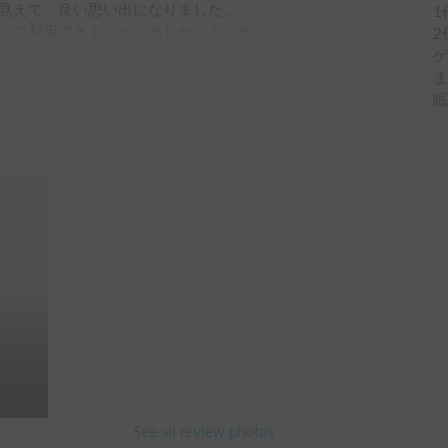
見えて、良い思い出になりました。

1
して利用できました。ありがとうござい
2
す。
ゲ
See all review photos