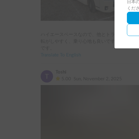
日本の
くだ
ハイエースベースなので、他とトラックベース
転がしやすく、乗り心地も良いです。かと言っ
です。
Translate To English
Toshi
5.00
Sun, November 2, 2025