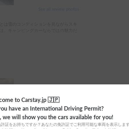
See all review photos
とは雪のコンディションを見ながらスキ
は、キャンピングカーならではの魅力だ
場 を利用。夜は車内も暖かく、とても快適
などの荷物も余裕をもって収納でき、車
にスキーを楽しめる最高の旅行になりま
一番大きかったです。

ome to Carstay.jp 🇯🇵
ou have an International Driving Permit?
o, we will show you the cars available for you!
免許証をお持ちですか？あなたの免許証でご利用可能な車両を表示しま