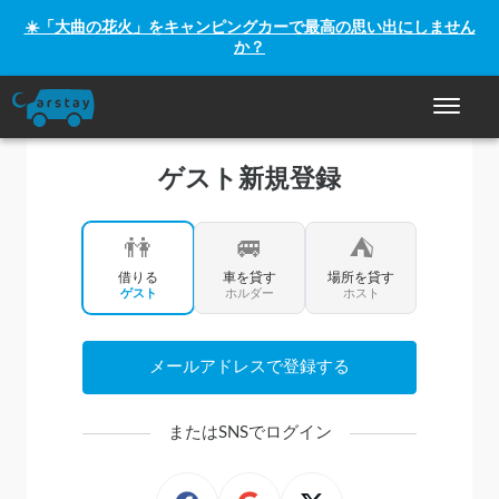
☀️「大曲の花火」をキャンピングカーで最高の思い出にしません
か？
ナビゲー
ゲスト新規登録
👫
🚐
⛺
借りる
車を貸す
場所を貸す
ゲスト
ホルダー
ホスト
メールアドレスで登録する
またはSNSでログイン