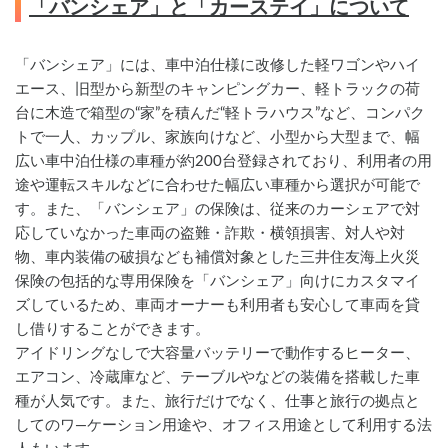
「バンシェア」と「カーステイ」について
「バンシェア」には、車中泊仕様に改修した軽ワゴンやハイ
エース、旧型から新型のキャンピングカー、軽トラックの荷
台に木造で箱型の“家”を積んだ“軽トラハウス”など、コンパク
トで一人、カップル、家族向けなど、小型から大型まで、幅
広い車中泊仕様の車種が約200台登録されており、利用者の用
途や運転スキルなどに合わせた幅広い車種から選択が可能で
す。また、「バンシェア」の保険は、従来のカーシェアで対
応していなかった車両の盗難・詐欺・横領損害、対人や対
物、車内装備の破損なども補償対象とした三井住友海上火災
保険の包括的な専用保険を「バンシェア」向けにカスタマイ
ズしているため、車両オーナーも利用者も安心して車両を貸
し借りすることができます。
アイドリングなしで大容量バッテリーで動作するヒーター、
エアコン、冷蔵庫など、テーブルやなどの装備を搭載した車
種が人気です。また、旅行だけでなく、仕事と旅行の拠点と
してのワ―ケーション用途や、オフィス用途として利用する法