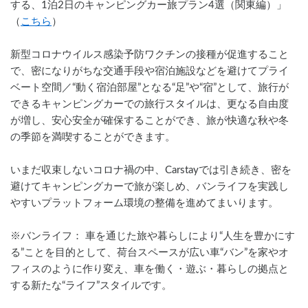
する、1泊2日のキャンピングカー旅プラン4選（関東編）」 
（
こちら
）
新型コロナウイルス感染予防ワクチンの接種が促進すること
で、密になりがちな交通手段や宿泊施設などを避けてプライ
ベート空間／“動く宿泊部屋”となる“足”や“宿”として、旅行が
できるキャンピングカーでの旅行スタイルは、更なる自由度
が増し、安心安全が確保することができ、旅が快適な秋や冬
の季節を満喫することができます。
いまだ収束しないコロナ禍の中、Carstayでは引き続き、密を
避けてキャンピングカーで旅が楽しめ、バンライフを実践し
やすいプラットフォーム環境の整備を進めてまいります。
※バンライフ： 車を通じた旅や暮らしにより“人生を豊かにす
る”ことを目的として、荷台スペースが広い車“バン”を家やオ
フィスのように作り変え、車を働く・遊ぶ・暮らしの拠点と
する新たな“ライフ”スタイルです。