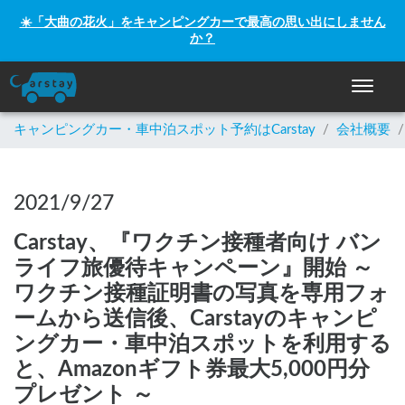
☀️「大曲の花火」をキャンピングカーで最高の思い出にしません
か？
ナビゲー
キャンピングカー・車中泊スポット予約はCarstay
/
会社概要
/
2021/9/27
Carstay、『ワクチン接種者向け バン
ライフ旅優待キャンペーン』開始 ～
ワクチン接種証明書の写真を専用フォ
ームから送信後、Carstayのキャンピ
ングカー・車中泊スポットを利用する
と、Amazonギフト券最大5,000円分
プレゼント ～