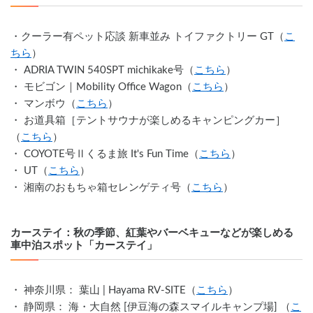
・クーラー有ペット応談 新車並み トイファクトリー GT（
こ
ちら
）
・ ADRIA TWIN 540SPT michikake号（
こちら
）
・ モビゴン｜Mobility Office Wagon（
こちら
）
・ マンボウ（
こちら
）
・ お道具箱［テントサウナが楽しめるキャンピングカー］
（
こちら
）
・ COYOTE号Ⅱくるま旅 It's Fun Time（
こちら
）
・ UT（
こちら
）
・ 湘南のおもちゃ箱セレンゲティ号（
こちら
）  
カーステイ：秋の季節、紅葉やバーベキューなどが楽しめる
車中泊スポット「カーステイ」
・ 神奈川県： 葉山 | Hayama RV-SITE（
こちら
）
・ 静岡県： 海・大自然 [伊豆海の森スマイルキャンプ場] （
こ