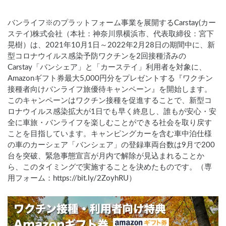
バンライフ※のプラットフォーム事業を展開するCarstay(カー
ステイ)株式会社（本社：神奈川県横浜市、代表取締役：宮下
晃樹）は、2021年10月1日～2022年2月28日の期間中に、新
型コロナウイルス感染予防ワクチンを2回接種済みの
Carstay「バンシェア」と「カーステイ」利用者を対象に、
Amazonギフト券最大5,000円分をプレゼントする『ワクチン
接種者向けバンライフ旅優待キャンペーン』を開始します。
このキャンペーンはワクチン接種を促進することで、新型コ
ロナウイルス感染拡大が1日でも早く終息し、誰もが安心・安
全に車旅・バンライフを楽しむことができる社会を取り戻す
ことを目指しています。キャンピングカーを含む車中泊仕様
の車のカーシェア「バンシェア」の登録車両台数は9月で200
台を突破、緊急事態宣言が月内で解除が見込まれることか
ら、このタイミングで実施することを決めたものです。（専
用フォーム：https://bit.ly/2ZoyhRU）