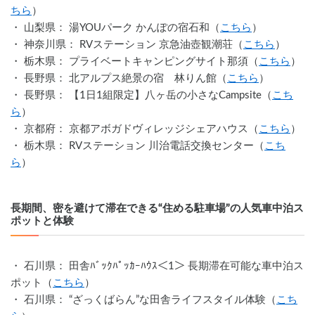
ちら
）
・ 山梨県： 湯YOUパーク かんぽの宿石和（
こちら
）
・ 神奈川県： RVステーション 京急油壺観潮荘（
こちら
）
・ 栃木県： プライベートキャンピングサイト那須（
こちら
）
・ 長野県： 北アルプス絶景の宿　林りん館（
こちら
）
・ 長野県： 【1日1組限定】八ヶ岳の小さなCampsite（
こち
ら
）
・ 京都府： 京都アボガドヴィレッジシェアハウス（
こちら
）
・ 栃木県： RVステーション 川治電話交換センター（
こち
ら
）
長期間、密を避けて滞在できる“住める駐車場”の人気車中泊ス
ポットと体験
・ 石川県： 田舎ﾊﾞｯｸﾊﾟｯｶｰﾊｳｽ＜1＞ 長期滞在可能な車中泊ス
ポット（
こちら
）
・ 石川県： “ざっくばらん”な田舎ライフスタイル体験（
こち