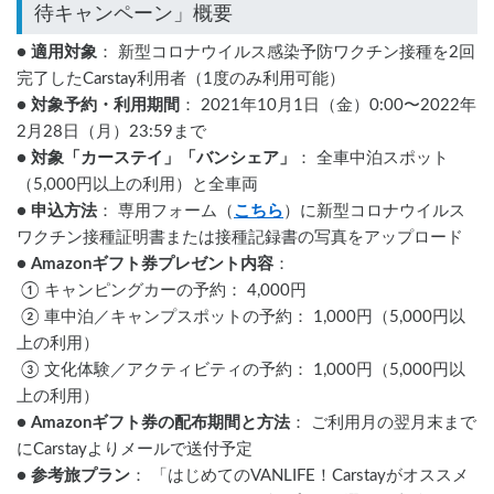
● 
適用対象
： 新型コロナウイルス感染予防ワクチン接種を2回
完了したCarstay利用者（1度のみ利用可能）
● 
対象予約・利用期間
： 2021年10月1日（金）0:00〜2022年
2月28日（月）23:59まで
● 
対象「カーステイ」「バンシェア」
： 全車中泊スポット
（5,000円以上の利用）と全車両
● 
申込方法
： 専用フォーム（
こちら
）に新型コロナウイルス
ワクチン接種証明書または接種記録書の写真をアップロード
● 
Amazonギフト券プレゼント内容
：
 ① キャンピングカーの予約： 4,000円
 ② 車中泊／キャンプスポットの予約： 1,000円（5,000円以
上の利用）
 ③ 文化体験／アクティビティの予約： 1,000円（5,000円以
上の利用）
● 
Amazonギフト券の配布期間と方法
： ご利用月の翌月末まで
にCarstayよりメールで送付予定
● 
参考旅プラン
： 「はじめてのVANLIFE！Carstayがオススメ