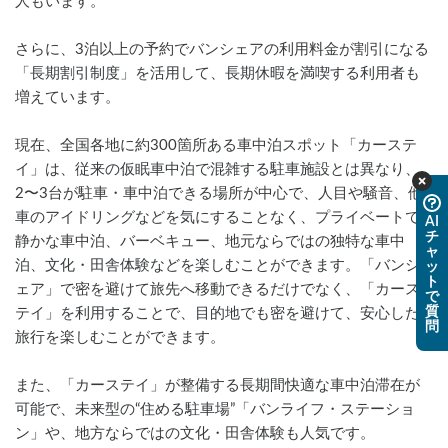
人もいます。
さらに、3泊以上の予約でバンシェアの利用料金が割引になる
「長期割引制度」を活用して、長期休暇を満喫する利用者も
増えています。
現在、全国各地に約300箇所ある車中泊スポット「カーステ
イ」は、従来の仮眠車中泊で混雑する駐車施設とは異なり、
2〜3台が駐車・車中泊できる場所が中心で、人目や騒音、他
車のアイドリングなどを気にすることなく、プライベートで
AI
チ
静かな車中泊、バーベキュー、地元ならではの独特な車中
ャ
泊、文化・田舎体験などを楽しむことができます。「バンシ
ッ
ト
ェア」で密を避けて旅先へ移動できるだけでなく、「カース
で
質
テイ」を利用することで、目的地でも密を避けて、安心した
問
旅行を楽しむことができます。
また、「カーステイ」が整備する長期間快適な車中泊滞在が
可能で、未来型の“住める駐車場”「バンライフ・ステーショ
ン」や、地方ならではの文化・田舎体験も人気です。