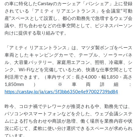
の車に特化したCarstayのカーシェア「バンシェア」上に登録
されている「アミティ リアエントランス」を会議室“可動
産”スペースとして設置し、都心の勤務先で急増するウェブ会
議や、打ち合わせなどの仕事空間として、ビジネスパーソン
向けに提供する取り組みです。
「アミティ リアエントランス」は、マツダ製ボンゴをベース
車両としたキャンピングカーで、テーブル、ソーラーパネ
ル、大容量バッテリー、家庭用エアコン、照明、冷蔵庫、シ
ンク、Wi-Fiなどを完備しているため、快適な仕事空間として
利活用できます。（車内サイズ：長さ4,000・幅1,850・高さ
1,850mm） ※車両詳細：
https://carstay.jp/ja/cars/5f3bb6350e4e97002739bd84
昨今、コロナ禍でテレワークが推奨される中、勤務先では、
パソコンやスマートフォンなどを介した、ウェブ会議システ
ムによる打ち合わせや商談が急増、働く場所を業務内容や状
況に応じて、柔軟に使い分け選択できるスペースが求められ
ています。