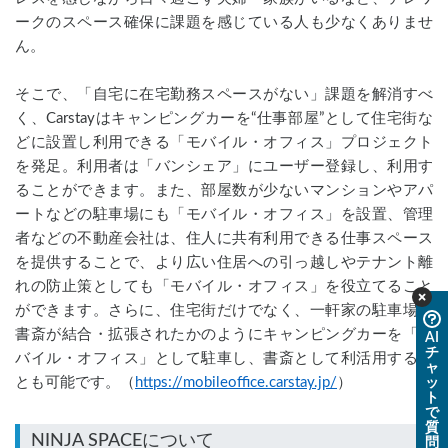
ークのスペース確保に課題を感じている人も少なくありませ
ん。
そこで、「自宅に在宅勤務スペースがない」課題を解消すべ
く、Carstayはキャンピングカーを“仕事部屋”として住宅街な
どに設置し利用できる「モバイル・オフィス」プロジェクト
を発足。利用者は「バンシェア」にユーザー登録し、利用す
ることができます。また、部屋数が少ないマンションやアパ
ートなどの駐車場にも「モバイル・オフィス」を設置、管理
者などの不動産会社は、住人に共有利用できる仕事スペース
を提供することで、より広い住居への引っ越しやテナント離
れの防止策としても「モバイル・オフィス」を役立てること
ができます。さらに、住宅街だけでなく、一軒家の駐車場に
書斎が結合・拡張されたかのようにキャンピングカーを「モ
AI
チ
バイル・オフィス」として駐車し、書斎として利活用するこ
ャ
とも可能です。（
https://mobileoffice.carstay.jp/
）
ッ
ト
で
質
問