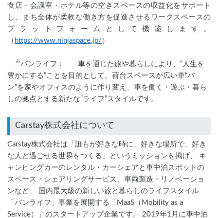
食店・会議室・ホテル等の空きスペースの収益化をサポート
し、まち全体が柔軟な働き方を促進させるワークスペースの
プラットフォームとして機能します。
（
https://www.ninjaspace.jp/
）
※
バンライフ：       車を通じた旅や暮らしにより、“人生を
豊かにする”ことを目的として、荷台スペースが広い車“バ
ン”を家やオフィスのように作り変え、車を働く・遊ぶ・暮ら
しの拠点とする新たな“ライフ”スタイルです。
Carstay株式会社について
Carstay株式会社は「誰もが好きな時に、好きな場所で、好き
な人と過ごせる世界をつくる」というミッションを掲げ、 キ
ャンピングカーのレンタル・カーシェアと車中泊スポットの
スペース・シェアリングサービス、車両製造・リノベーショ
ンなど、 国内最大級の新しい旅と暮らしのライフスタイル
「バンライフ」事業を展開する「MaaS（Mobility as a
Service）」のスタートアップ企業です。 2019年1月に車中泊