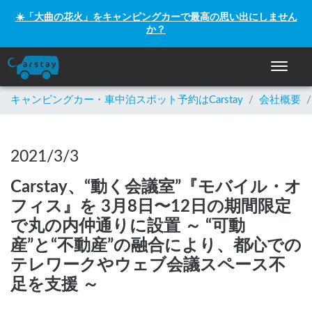
☀️「大曲の花火」をキャンピングカーで最高の思い出にしません
か？
ナビゲー
キャンピングカー・車中泊スポット予約はCarstay
/
会社概要
/
2021/3/3
Carstay、“動く会議室”『モバイル・オ
フィス』を 3月8日〜12日の期間限定
で丸の内仲通りに設置 ～ “可動
産”と“不動産”の融合により、都心での
テレワークやウェブ会議スペース不
足を支援 ～