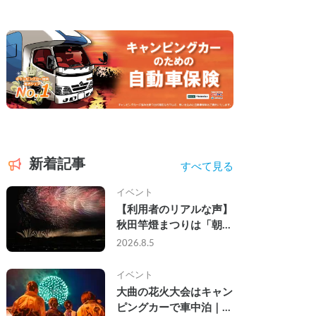
新着記事
すべて見る
イベント
【利用者のリアルな声】
秋田竿燈まつりは「朝か
ら夜まで」の祭り。キャ
2026.8.5
ンピングカーで行った2
組の記録
イベント
大曲の花火大会はキャン
ピングカーで車中泊｜宿