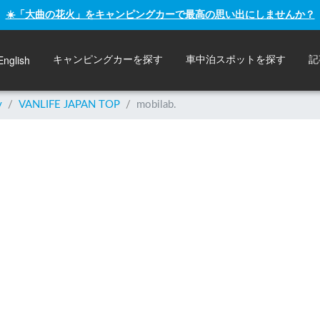
☀️「大曲の花火」をキャンピングカーで最高の思い出にしませんか？
English
キャンピングカーを探す
車中泊スポットを探す
記
y
/
VANLIFE JAPAN TOP
/
mobilab.