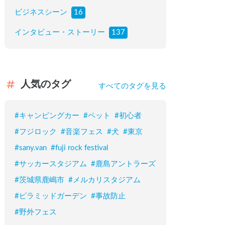
ビジネスシーン
16
インタビュー・ストーリー
137
人気のタグ
すべてのタグを見る
#
キャンピングカー
#
ペット
#
初心者
#
フジロック
#
音楽フェス
#
犬
#
東京
#
sany.van
#
fuji rock festival
#
サッカースタジアム
#
鹿島アントラーズ
#
茨城県鹿嶋市
#
メルカリスタジアム
#
ピラミッドガーデン
#
事故防止
#
野外フェス