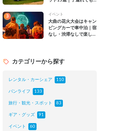
ット15選｜子連れでも
楽しめる穴場の絶景・グ
ルメ・温泉を徹底解説
イベント
3
大曲の花火大会はキャン
ピングカーで車中泊｜宿
なし・渋滞なしで楽しむ
2026年完全ガイド
カテゴリーから探す
レンタル・カーシェア
110
バンライフ
133
旅行・観光・スポット
83
ギア・グッズ
91
イベント
60