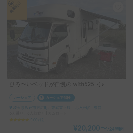
長期割引
ひろ〜いベッドが自慢の with525 号♪
カーシェア
カーシェア保険
埼玉県坂戸市末広町, ' 東武東上線 北坂戸駅 東口
6人乗り、6人就寝可 | カムロード
5.00
(
12
)
¥
20,200
〜
/
24時間