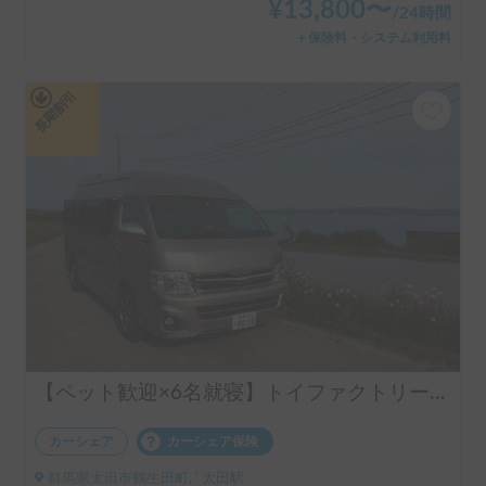
¥
13,800
〜
/
24時間
＋保険料・システム利用料
長期割引
【ペット歓迎×6名就寝】トイファクトリーの傑作「バーデン」で上質な旅を！レカロシート＆FFヒーター完備
カーシェア
カーシェア保険
群馬県太田市鶴生田町, ' 太田駅