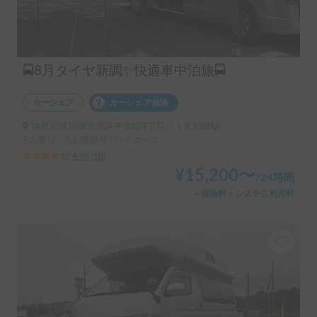
🚍8月タイヤ新調✨快適車中泊旅🚍
カーシェア
カーシェア保険
神奈川県川崎市幸区中幸町4丁目, ' ＪＲ川崎駅
9人乗り、6人就寝可 | ハイエース
4.90
(
10
)
¥
15,200
〜
/
24時間
＋保険料・システム利用料