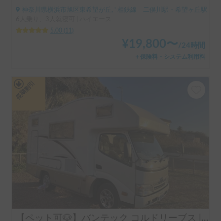
神奈川県横浜市旭区東希望が丘, ' 相鉄線 二俣川駅・希望ヶ丘駅
6人乗り、3人就寝可 | ハイエース
5.00
(
11
)
¥
19,800
〜
/
24時間
＋保険料・システム利用料
長期割引
【ペット可🐶】バンテック コルドリーブス | ペット大歓迎🐶家庭用エアコンFFヒーター搭載❄️フルフラットで広々✨️4駆ディーゼルでパワフル＆安心💪