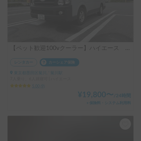
【ペット歓迎100vクーラー】ハイエース バンクベット6名就寝
レンタカー
カーシェア保険
東京都墨田区菊川, ' 菊川駅
7人乗り、6人就寝可 | ハイエース
5.00
(
9
)
¥
19,800
〜
/
24時間
＋保険料・システム利用料