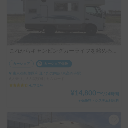
これからキャンピングカーライフを始める方へ🔰モバイルハウスのある暮らし
カーシェア
カーシェア保険
東京都杉並区和田, ' 丸の内線/東高円寺駅
6人乗り、6人就寝可 | カムロード
4.79
(
14
)
¥
14,800
〜
/
24時間
＋保険料・システム利用料