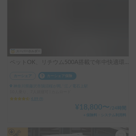
スーパーホルダー
ペットOK、リチウム500A搭載で年中快適環境、F＆Rクーラー＋家庭用エアコン、FFヒーター、プライバシー確保し易いリアエントリーのZIL 近隣配車無料
カーシェア
カーシェア保険
神奈川県藤沢市鵠沼桜が岡, ' 江ノ電石上駅
10人乗り、7人就寝可 | カムロード
4.89
(
9
)
¥
18,800
〜
/
24時間
＋保険料・システム利用料
長期割引