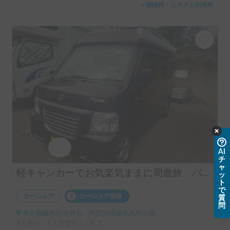
＋保険料・システム利用料
AI
チ
ャ
軽キャンカーでお気楽気ままに周遊旅 バモス★マイボックス 使い方は多種多様！キャンプから都心の車中泊まで！
ッ
ト
で
カーシェア
カーシェア保険
質
問
東京都練馬区高野台, ' 西部池袋練馬高野台駅
4人乗り、4人就寝可 | バモス