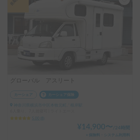
グローバル アスリート
カーシェア
カーシェア保険
神奈川県横浜市中区本牧元町, ' 根岸駅
6人乗り、7人就寝可 | ライトエース
5.00
(
8
)
¥
14,900
〜
/
24時間
＋保険料・システム利用料