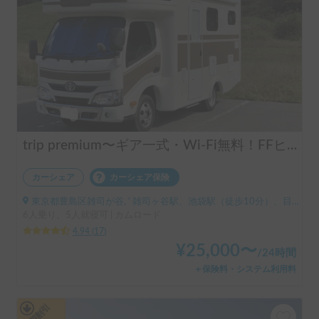
trip premium〜ギア一式・Wi-Fi無料！FFヒーターで快適
カーシェア
カーシェア保険
東京都豊島区雑司が谷, ' 雑司ヶ谷駅、池袋駅（徒歩10分）、目白駅（徒歩7分）
6人乗り、5人就寝可 | カムロード
4.94
(
17
)
¥
25,000
〜
/
24時間
＋保険料・システム利用料
長期割引