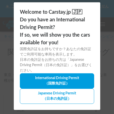
☀️「大曲の花火」をキャンピングカーで最高の思い出にしません
か？
Welcome to Carstay.jp 🇯🇵
Do you have an International
ナビゲー
Driving Permit?
If so, we will show you the cars
キャンピングカー・車中泊スポット予約はCarstay
/
キャンピン
available for you!
国際免許証をお持ちですか？あなたの免許証
関東のレンタルキャンピング
でご利用可能な車両を表示します。
カー
日本の免許証をお持ちの方は「Japanese
Driving Permit（日本の免許証）」をお選びく
ださい。
東京・神奈川・千葉・埼玉など各地から出発できる豊富な車
International Driving Permit
種が揃う。週末バンライフを今すぐ予約！
（国際免許証）
Japanese Driving Permit
（日本の免許証）
場所
関東