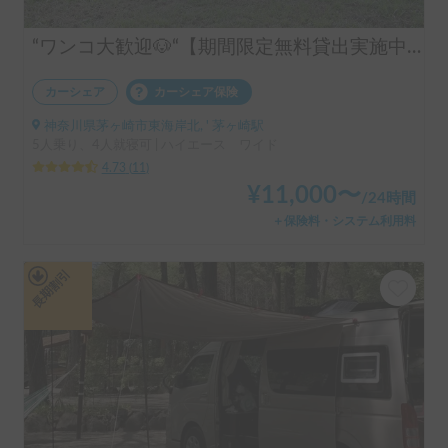
“ワンコ大歓迎🐶“【期間限定無料貸出実施中（レビュー特典）】チュラワンサーフ号🏄️ | 🏕️初心者にもオススメのハイエース🔰🆕新たに1500Wポータブル電源🆕IWATANI Wバーナー追加！🆕 EcoFlow 800W Alternator Charger追加！走行充電可能なので電気に困ることなし！）🆕安心のドライブレコーダー追加！
カーシェア
カーシェア保険
神奈川県茅ヶ崎市東海岸北, ' 茅ヶ崎駅
5人乗り、4人就寝可 | ハイエース ワイド
4.73
(
11
)
¥
11,000
〜
/
24時間
＋保険料・システム利用料
長期割引