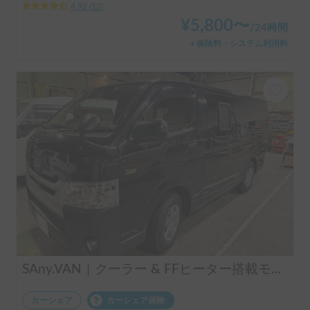
4.92
(
12
)
¥
5,800
〜
/
24時間
＋保険料・システム利用料
SAny.VAN｜クーラー & FFヒーター搭載モデル
カーシェア
カーシェア保険