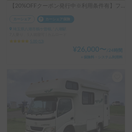
【20%OFFクーポン発行中※利用条件有】フル装備！まるで動くワンルーム🏠️LIBERTY52DB | 新車/充実の電気容量/エアコン・ヒーター・床暖で年中快適/ペット大歓迎/受渡し場所多数/キャンピングカー/レンタル/レンタカー
カーシェア
カーシェア保険
埼玉県八潮市鶴ケ曽根, ' 八潮駅
7人乗り、5人就寝可 | カムロード
5.00
(
13
)
¥
26,000
〜
/
24時間
＋保険料・システム利用料