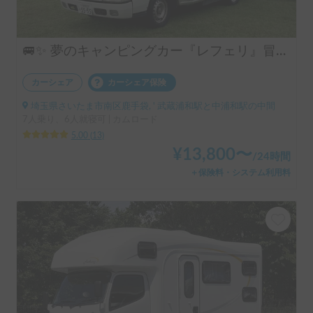
🚐✨ 夢のキャンピングカー『レフェリ』冒険の旅へ出発！ 🌟🌈フリー🛜完備、大型天体望遠鏡無料🔭キャンプ場で星空を眺めてみませんか‼️
カーシェア
カーシェア保険
埼玉県さいたま市南区鹿手袋, ' 武蔵浦和駅と中浦和駅の中間
7人乗り、6人就寝可 | カムロード
5.00
(
13
)
¥
13,800
〜
/
24時間
＋保険料・システム利用料