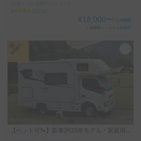
7人乗り、6人就寝可 | ハイエース
5.00
(
15
)
¥
18,000
〜
/
24時間
＋保険料・システム利用料
長期割引
【ペット可🐾】新車2025年モデル・家庭用エアコン搭載！家族や愛犬と快適なキャンピングカー旅を🚐7名乗車×5名就寝可能💤