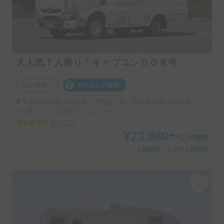
大人気７人乗り！キャブコン００８号
レンタカー
カーシェア保険
東京都練馬区上石神井, ' JR阿佐ヶ谷、西武新宿線上石神井
7人乗り、7人就寝可 | カムロード
4.67
(
15
)
¥
23,880
〜
/
24時間
＋保険料・システム利用料