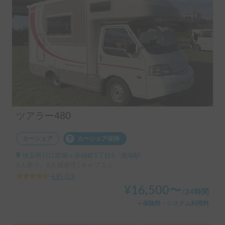
ツアラー480
カーシェア
カーシェア保険
埼玉県川口市鳩ヶ谷緑町1丁目5, ' 南鳩駅
6人乗り、6人就寝可 | キャブコン
4.85
(
13
)
¥
16,500
〜
/
24時間
＋保険料・システム利用料