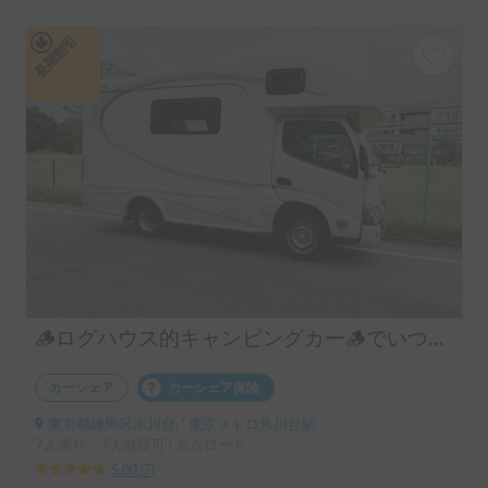
長期割引
🪵ログハウス的キャンピングカー🪵でいつでも快適にワクワク旅！東京都内、特に練馬区、港区の方必見
カーシェア
カーシェア保険
東京都練馬区氷川台, ' 東京メトロ氷川台駅
7人乗り、7人就寝可 | カムロード
5.00
(
7
)