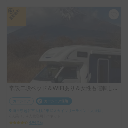
長期割引
常設二段ベッド＆WiFiあり＆女性も運転しやすい！マッシュ
カーシェア
カーシェア保険
埼玉県越谷市大杉, ' 東武スカイツリーライン「大袋駅」
6人乗り、4人就寝可 | バネット
4.94
(
16
)