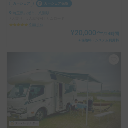
カーシェア
カーシェア保険
埼玉県八潮市, ' 八潮駅
7人乗り、5人就寝可 | カムロード
5.00
(
14
)
¥
20,000
〜
/
24時間
＋保険料・システム利用料
スーパーホルダー