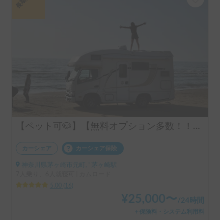
【ペット可🐶】【無料オプション多数！！】【ハイスペック】バンテックZIL520
カーシェア
カーシェア保険
神奈川県茅ヶ崎市元町, ' 茅ヶ崎駅
7人乗り、6人就寝可 | カムロード
5.00
(
16
)
¥
25,000
〜
/
24時間
＋保険料・システム利用料