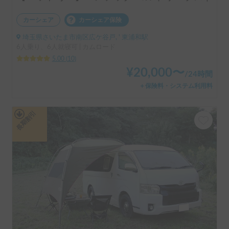
カーシェア
カーシェア保険
埼玉県さいたま市南区広ケ谷戸, ' 東浦和駅
6人乗り、6人就寝可 | カムロード
5.00
(
10
)
¥
20,000
〜
/
24時間
＋保険料・システム利用料
長期割引