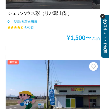
シェアハウス彩（リバ邸山梨）
山梨県
/
都留市田原
AI
4.40
(
5
)
チ
ャ
¥
1,500
〜
ッ
/1泊
ト
で
質
問
車中泊