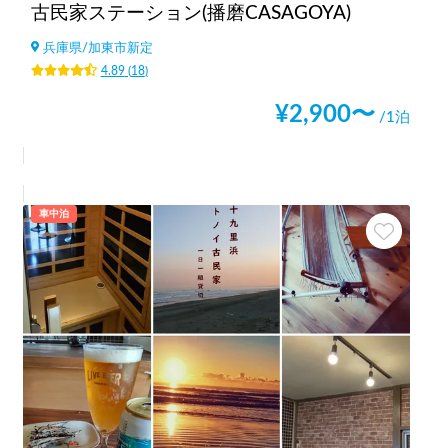
古民家ステーション(播磨CASAGOYA)
兵庫県
/
加東市新定
4.89
(
18
)
¥
2,900
〜
/1泊
車中泊