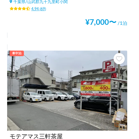
千葉県
/
山武郡九十九里町小関
4.94
(
69
)
¥
7,000
〜
/1泊
車中泊
モテアマス三軒茶屋