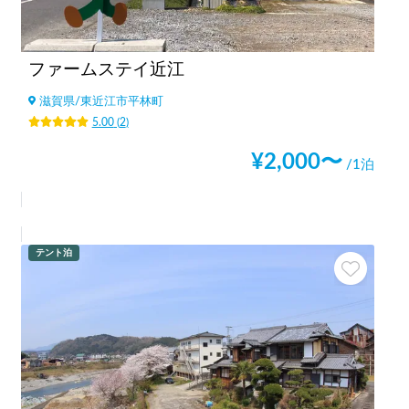
ファームステイ近江
滋賀県
/
東近江市平林町
5.00
(
2
)
¥
2,000
〜
/1泊
テント泊