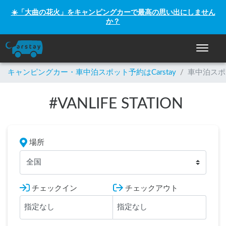
☀️「大曲の花火」をキャンピングカーで最高の思い出にしません
か？
ナビゲー
キャンピングカー・車中泊スポット予約はCarstay
/
車中泊スポ
#
VANLIFE STATION
場所
全国
チェックイン
チェックアウト