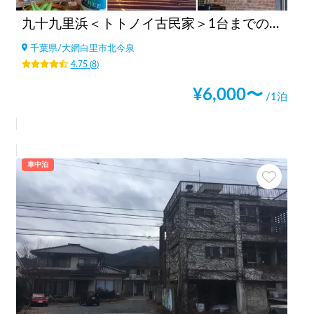
九十九里浜＜トトノイ古民家＞1台までの貸切スペース
千葉県
/
大網白里市北今泉
4.75
(
8
)
¥
6,000
〜
/1泊
車中泊