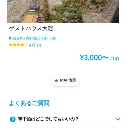
ゲストハウス大淀
奈良県
/
吉野郡大淀町下渕
4.00
(
1
)
¥
3,000
〜
/1泊
MAP表示
よくあるご質問
車中泊はどこでしてもいいの？