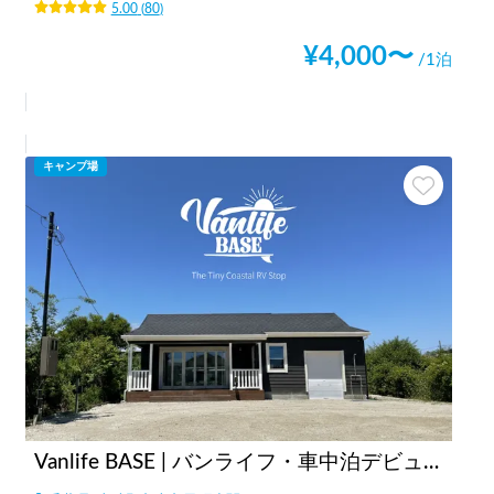
5.00
(
80
)
¥
4,000
〜
/1泊
キャンプ場
Vanlife BASE | バンライフ・車中泊デビューに！/焚き火・BBQ/co-living/貸し切り可/ペット大歓迎