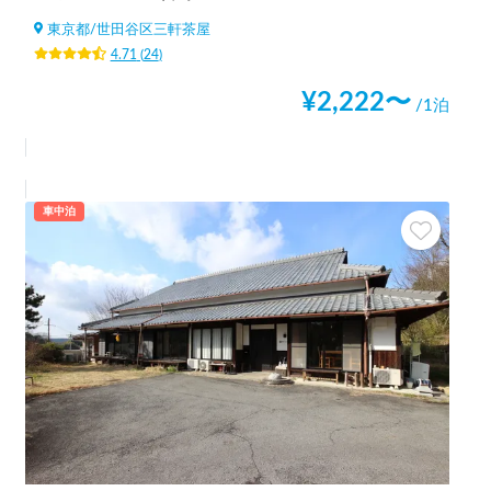
東京都
/
世田谷区三軒茶屋
4.71
(
24
)
¥
2,222
〜
/1泊
車中泊