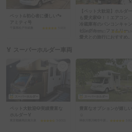
【ペット大歓迎】ホルダ
ペット&初心者に優しい🐾
も愛犬家🐶！！エアコン
アミティ号
冷蔵庫有のバンコンキャ
千葉県松戸市紙敷
5.0
(
3
)
ピングカー。ファミリー
千葉県松戸市樋野口
5.0
愛犬との旅行におすすめ
🏅 スーパーホルダー車両
スーパーホルダー
スーパーホルダー
ペット大歓迎🐶実績豊富な
豊富なオプションが嬉し
ホルダー🏅
☺️
東京都練馬区南大泉
5.0
(
52
)
神奈川県川崎市中原区新城
5.0
(