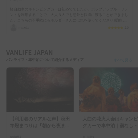
2026/8/7
軽自動車のキャンピングカーは初めてでしたが、ポップアップルーフテ
ントを利用することで、大人３人でも意外と快適に寝ることができまし
た。こちらの不手際にもホルダーさんには気を使ってくださり感謝して
おります。
mazda
5.0
VANLIFE JAPAN
バンライフ・車中泊について紹介するメディア
すべて見る
【利用者のリアルな声】秋田
大曲の花火大会はキャンピ
竿燈まつりは「朝から夜ま
グカーで車中泊｜宿なし・
で」の祭り。キャンピングカ
滞なしで楽しむ2026年完
畠山理久
畠山理久