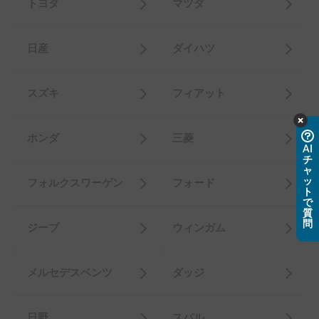
トヨタ
マツダ
日産
ダイハツ
スズキ
フィアット
ホンダ
三菱
AI
チ
ャ
ッ
フォルクスワーゲン
フォード
ト
で
質
問
ジープ
ウィンガム
メルセデスベンツ
ダッジ
日野
スバル