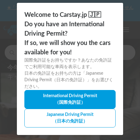
☀️「大曲の花火」をキャンピングカーで最高の思い出にしません
か？
Welcome to Carstay.jp 🇯🇵
Do you have an International
ナビゲー
Driving Permit?
If so, we will show you the cars
available for you!
キャンピングカー・車中泊スポットを検索
国際免許証をお持ちですか？あなたの免許証
今年の夏は愛犬と一緒に
でご利用可能な車両を表示します。
日本の免許証をお持ちの方は「Japanese
キャンピングカー旅をしよう
Driving Permit（日本の免許証）」をお選びく
ださい。
International Driving Permit
（国際免許証）
Japanese Driving Permit
（日本の免許証）