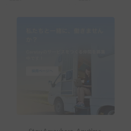
ーで行った2組の記録
ガイド