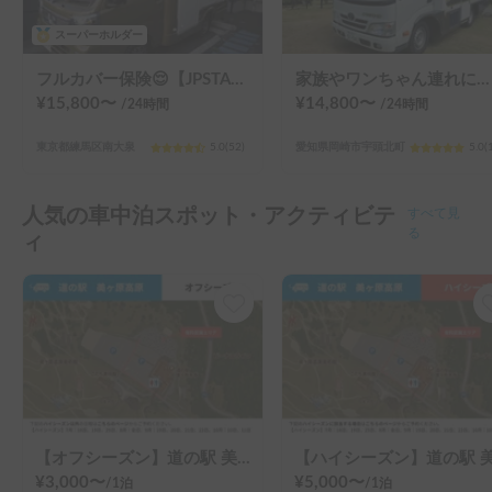
スーパーホルダー
フルカバー保険😌【JPSTAR HAPPY1+】エアコン完備！ペット歓迎🐾配車先多数🐾《西東京キャンピングカーレンタル》
家族やワンちゃん連れにおすすめ！キャンプ用品も無料☆600Ahの大容量リチウム電池搭載でエアコンも安心使用♡
¥
15,800
〜
¥
14,800
〜
/24
時間
/24
時間
東京都練馬区南大泉
5.0
(
52
)
愛知県岡崎市宇頭北町
5.0
(
人気の車中泊スポット・アクティビテ
すべて見
ィ
る
【オフシーズン】道の駅 美ヶ原高原
¥
3,000
〜
¥
5,000
〜
/
1泊
/
1泊