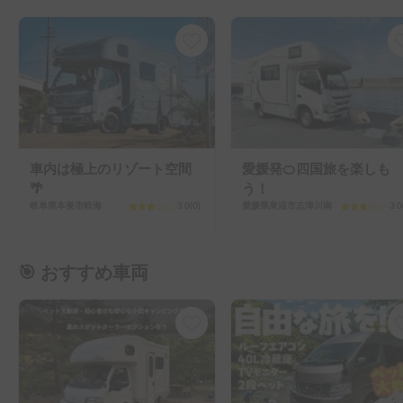
車内は極上のリゾート空間
愛媛発🍊四国旅を楽しも
🌴
う！
岐阜県本巣市軽海
3.0
(
0
)
愛媛県東温市志津川南
3.0
🎯 おすすめ車両