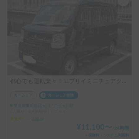
都心でも運転楽々！エブリイミニチュアクルーズで手軽なバンライフ体験を！
カーシェア
カーシェア保険
東京都世田谷区玉川, ' 二子玉川駅
4人乗り、4人就寝可 | エブリイ
3.00
(
0
)
¥
11,100
〜
/
24時間
＋保険料・システム利用料