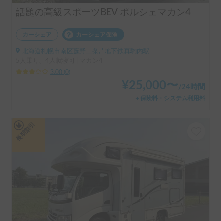
話題の高級スポーツBEV ポルシェマカン4
カーシェア
カーシェア保険
北海道札幌市南区藤野二条, ' 地下鉄真駒内駅
5人乗り、4人就寝可 | マカン4
3.00
(
0
)
¥
25,000
〜
/
24時間
＋保険料・システム利用料
長期割引