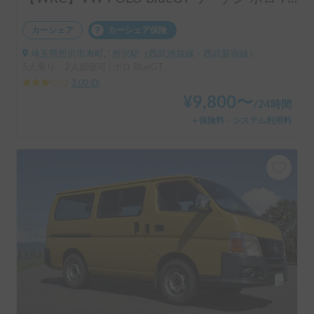
カーシェア
カーシェア保険
埼玉県所沢市寿町, ' 所沢駅（西武池袋線・西武新宿線）
5人乗り、2人就寝可 | ポロ BlueGT
3.00
(
0
)
¥
9,800
〜
/
24時間
＋保険料・システム利用料