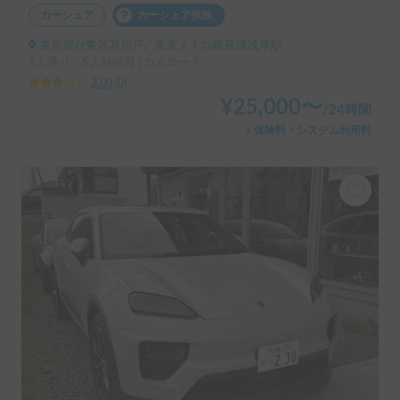
カーシェア
カーシェア保険
東京都台東区花川戸, ' 東京メトロ銀座線浅草駅
6人乗り、5人就寝可 | カムロード
3.00
(
0
)
¥
25,000
〜
/
24時間
＋保険料・システム利用料