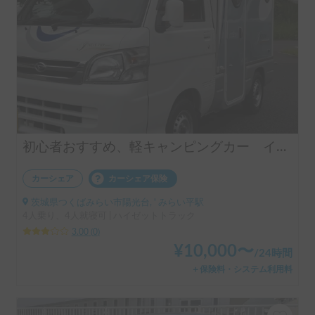
初心者おすすめ、軽キャンピングカー インディ727
カーシェア
カーシェア保険
茨城県つくばみらい市陽光台, ' みらい平駅
4人乗り、4人就寝可 | ハイゼットトラック
3.00
(
0
)
¥
10,000
〜
/
24時間
＋保険料・システム利用料