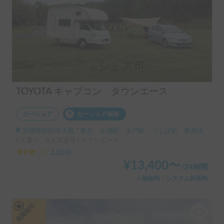
TOYOTA キャブコン タウンエース
カーシェア
カーシェア保険
茨城県鉾田市大蔵, ' 東京 土浦駅 水戸駅 つくば駅 要相談
6人乗り、6人就寝可 | タウンエース
3.00
(
0
)
¥
13,400
〜
/
24時間
＋保険料・システム利用料
長期割引