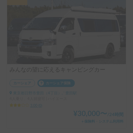
みんなの望に応えるキャンピングカー
カーシェア
カーシェア保険
東京都日野市豊田（4丁目）, ' 豊田駅
4人乗り、4人就寝可 | ハイエース
3.00
(
0
)
¥
30,000
〜
/
24時間
＋保険料・システム利用料