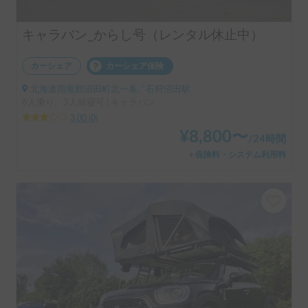
キャラバン_からし号（レンタル休止中）
カーシェア
カーシェア保険
北海道雨竜郡沼田町北一条, ' 石狩沼田駅
6人乗り、3人就寝可 | キャラバン
3.00
(
0
)
¥
8,800
〜
/
24時間
＋保険料・システム利用料