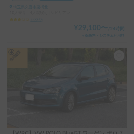
埼玉県久喜市栗橋北
10人乗り、4人就寝可 | シビリアン
3.00
(
0
)
¥
29,100
〜
/
24時間
＋保険料・システム利用料
長期割引
【WRC】VW POLO BlueGT ワーゲン ポロ 7速 ダウンサイジングターボ