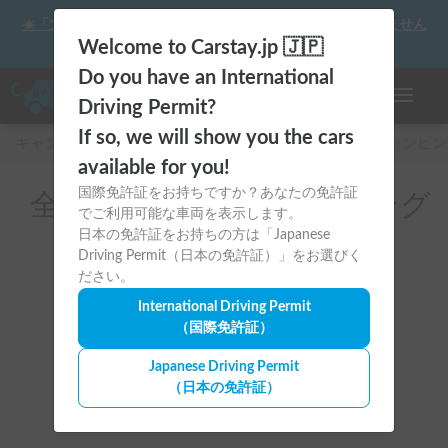
☀️「大曲の花火」をキャンピングカーで最高の思い出にしません
か？
Welcome to Carstay.jp 🇯🇵
Do you have an International
ナビゲー
Driving Permit?
If so, we will show you the cars
キャンピングカー・車中泊スポット予約はCarstay
/
キャンピン
available for you!
国際免許証をお持ちですか？あなたの免許証
全国のレンタルキャンピング
でご利用可能な車両を表示します。
カー
日本の免許証をお持ちの方は「Japanese
Driving Permit（日本の免許証）」をお選びく
ださい。
International Driving Permit
（国際免許証）
Japanese Driving Permit
場所
（日本の免許証）
全国