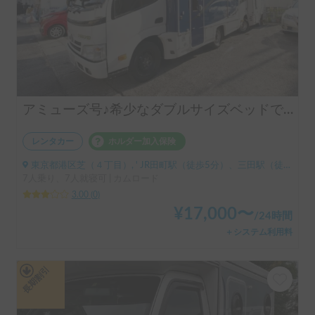
アミューズ号♪希少なダブルサイズベッドでゆったり広々♪
レンタカー
ホルダー加入保険
東京都港区芝（４丁目）, ' JR田町駅（徒歩5分）、三田駅（徒歩2分）、赤羽橋駅（徒歩15分）、品川駅（徒歩20分）
7人乗り、7人就寝可 | カムロード
3.00
(
0
)
¥
17,000
〜
/
24時間
＋システム利用料
長期割引