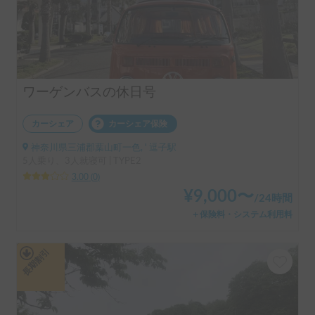
ワーゲンバスの休日号
カーシェア
カーシェア保険
神奈川県三浦郡葉山町一色, ' 逗子駅
5人乗り、3人就寝可 | TYPE2
3.00
(
0
)
¥
9,000
〜
/
24時間
＋保険料・システム利用料
長期割引