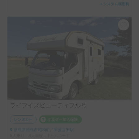
＋システム利用料
ライフイズビューティフル号
レンタカー
ホルダー加入保険
徳島県徳島市昭和町, ' 阿波富田駅
8人乗り、8人就寝可 | カムロード