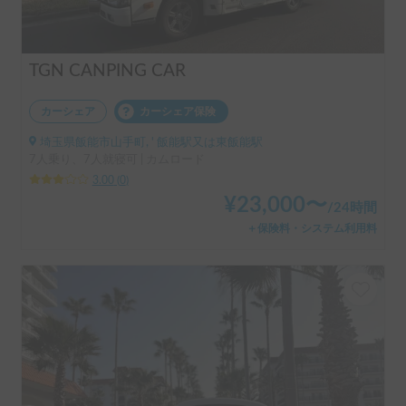
TGN CANPING CAR
カーシェア
カーシェア保険
埼玉県飯能市山手町, ' 飯能駅又は東飯能駅
7人乗り、7人就寝可 | カムロード
3.00
(
0
)
¥
23,000
〜
/
24時間
＋保険料・システム利用料