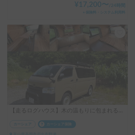
¥
17,200
〜
/
24時間
＋保険料・システム利用料
【走るログハウス】木の温もりに包まれる唯一無二のキャビン 4WD【立山連峰観光！】
カーシェア
カーシェア保険
富山県高岡市戸出市野瀬