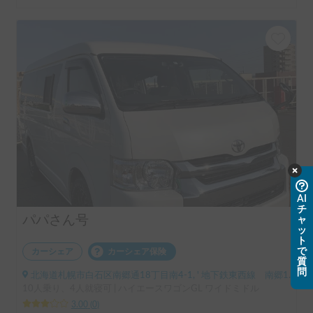
AI
チ
パパさん号
ャ
ッ
ト
で
カーシェア
カーシェア保険
質
問
北海道札幌市白石区南郷通18丁目南4-1, ' 地下鉄東西線 南郷18丁目駅 1番出口
10人乗り、4人就寝可 | ハイエースワゴンGL ワイドミドル
3.00
(
0
)