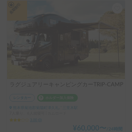
長期割引
ラグジュアリーキャンピングカーTRIP-CAMP
レンタカー
ホルダー加入保険
熊本県菊池郡菊陽町津久礼, ' 三里木駅
7人乗り、6人就寝可 | カムロード
3.00
(
0
)
¥
60,000
〜
/
24時間