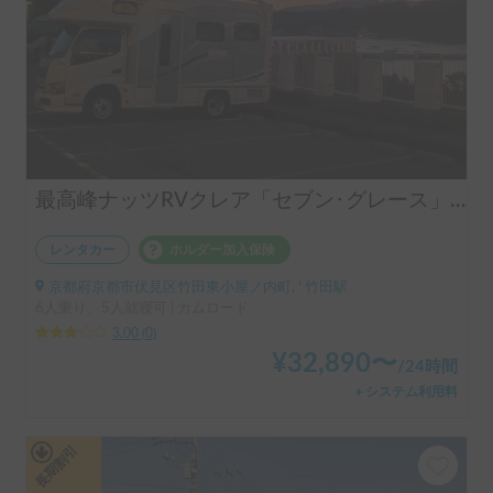
最高峰ナッツRVクレア「セブン･グレース」 | ペット歓迎！エアコン＆FFヒーター完備で年中快適
レンタカー
ホルダー加入保険
京都府京都市伏見区竹田東小屋ノ内町, ' 竹田駅
6人乗り、5人就寝可 | カムロード
3.00
(
0
)
¥
32,890
〜
/
24時間
＋システム利用料
長期割引