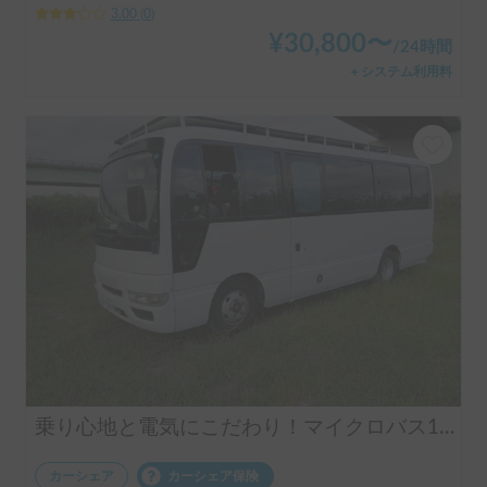
3.00
(
0
)
¥
30,800
〜
/
24時間
＋システム利用料
乗り心地と電気にこだわり！マイクロバス10人乗
カーシェア
カーシェア保険