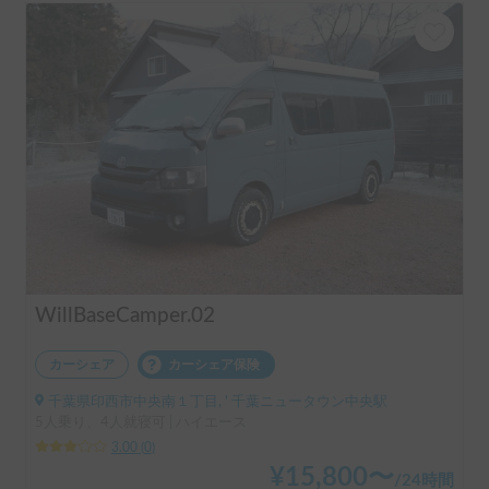
WillBaseCamper.02
カーシェア
カーシェア保険
千葉県印西市中央南１丁目, ' 千葉ニュータウン中央駅
5人乗り、4人就寝可 | ハイエース
3.00
(
0
)
¥
15,800
〜
/
24時間