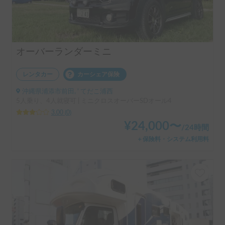
オーバーランダーミニ
レンタカー
カーシェア保険
沖縄県浦添市前田, ' てだこ浦西
5人乗り、4人就寝可 | ミニクロスオーバーSDオール4
3.00
(
0
)
¥
24,000
〜
/
24時間
＋保険料・システム利用料