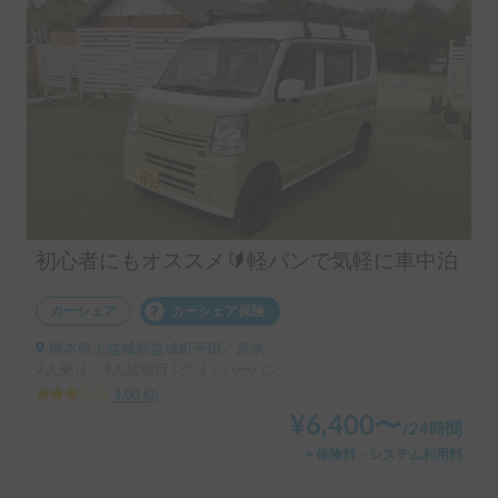
初心者にもオススメ🔰軽バンで気軽に車中泊
カーシェア
カーシェア保険
熊本県上益城郡益城町平田, ' 原水
2人乗り、4人就寝可 | クリッパーバン
3.00
(
0
)
¥
6,400
〜
/
24時間
＋保険料・システム利用料