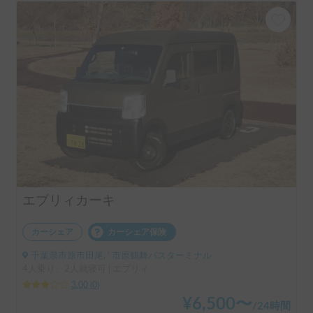
エブリィカーキ
カーシェア
カーシェア保険
千葉県市原市田尾, ' 市原鶴舞バスターミナル
4人乗り、2人就寝可 | エブリィ
3.00
(
0
)
¥
6,500
〜
/
24時間