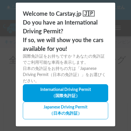
☀️「大曲の花火」をキャンピングカーで最高の思い出にしません
か？
Welcome to Carstay.jp 🇯🇵
Do you have an International
ナビゲー
Driving Permit?
If so, we will show you the cars
キャンピングカー・車中泊スポット予約はCarstay
/
キャンピン
available for you!
国際免許証をお持ちですか？あなたの免許証
全国のレンタルキャンピング
でご利用可能な車両を表示します。
カー
日本の免許証をお持ちの方は「Japanese
Driving Permit（日本の免許証）」をお選びく
ださい。
International Driving Permit
（国際免許証）
Japanese Driving Permit
場所
（日本の免許証）
全国