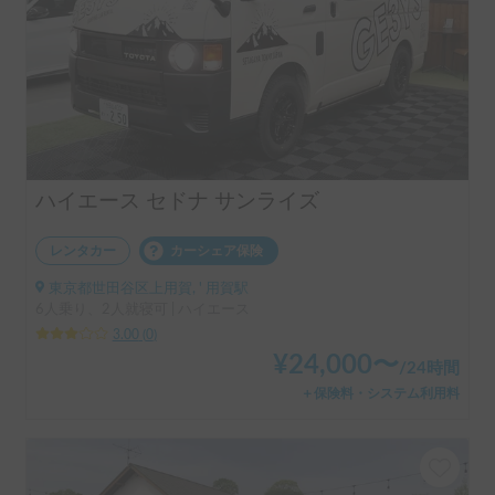
ハイエース セドナ サンライズ
レンタカー
カーシェア保険
東京都世田谷区上用賀, ' 用賀駅
6人乗り、2人就寝可 | ハイエース
3.00
(
0
)
¥
24,000
〜
/
24時間
＋保険料・システム利用料