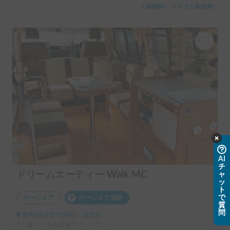
＋保険料・システム利用料
AI
チ
ドリームエーティー Walk MC
ャ
ッ
ト
で
カーシェア
カーシェア保険
質
問
愛知県蒲郡市港町, ' 蒲郡駅
9人乗り、4人就寝可 | ハイエース